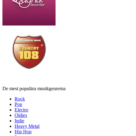
De mest populära musikgenrerna
Rock
Pop
Electro
Oldies
Indie
Heavy Metal
Hip Hop