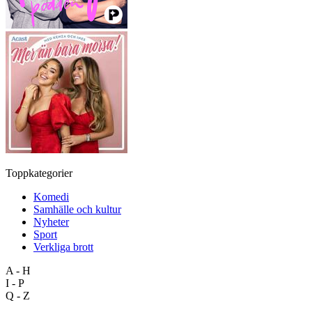
Toppkategorier
Komedi
Samhälle och kultur
Nyheter
Sport
Verkliga brott
A - H
I - P
Q - Z