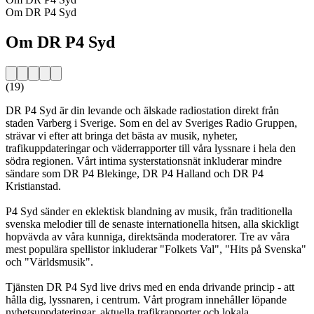
Om DR P4 Syd
Om DR P4 Syd
(19)
DR P4 Syd är din levande och älskade radiostation direkt från
staden Varberg i Sverige. Som en del av Sveriges Radio Gruppen,
strävar vi efter att bringa det bästa av musik, nyheter,
trafikuppdateringar och väderrapporter till våra lyssnare i hela den
södra regionen. Vårt intima systerstationsnät inkluderar mindre
sändare som DR P4 Blekinge, DR P4 Halland och DR P4
Kristianstad.
P4 Syd sänder en eklektisk blandning av musik, från traditionella
svenska melodier till de senaste internationella hitsen, alla skickligt
hopvävda av våra kunniga, direktsända moderatorer. Tre av våra
mest populära spellistor inkluderar "Folkets Val", "Hits på Svenska"
och "Världsmusik".
Tjänsten DR P4 Syd live drivs med en enda drivande princip - att
hålla dig, lyssnaren, i centrum. Vårt program innehåller löpande
nyhetsuppdateringar, aktuella trafikrapporter och lokala