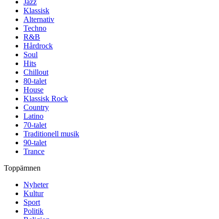
Jazz
Klassisk
Alternativ
Techno
R&B
Hårdrock
Soul
Hits
Chillout
80-talet
House
Klassisk Rock
Country
Latino
70-talet
Traditionell musik
90-talet
Trance
Toppämnen
Nyheter
Kultur
Sport
Politik