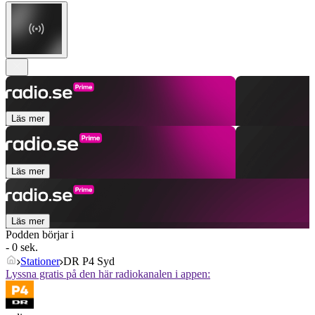
Läs mer
Läs mer
Läs mer
Podden börjar i
- 0 sek.
Stationer
DR P4 Syd
Lyssna gratis på den här radiokanalen i appen: