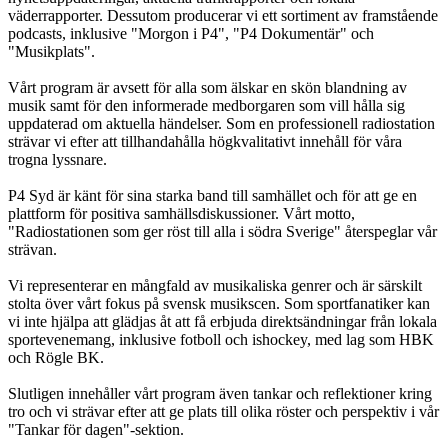
väderrapporter. Dessutom producerar vi ett sortiment av framstående
podcasts, inklusive "Morgon i P4", "P4 Dokumentär" och
"Musikplats".
Vårt program är avsett för alla som älskar en skön blandning av
musik samt för den informerade medborgaren som vill hålla sig
uppdaterad om aktuella händelser. Som en professionell radiostation
strävar vi efter att tillhandahålla högkvalitativt innehåll för våra
trogna lyssnare.
P4 Syd är känt för sina starka band till samhället och för att ge en
plattform för positiva samhällsdiskussioner. Vårt motto,
"Radiostationen som ger röst till alla i södra Sverige" återspeglar vår
strävan.
Vi representerar en mångfald av musikaliska genrer och är särskilt
stolta över vårt fokus på svensk musikscen. Som sportfanatiker kan
vi inte hjälpa att glädjas åt att få erbjuda direktsändningar från lokala
sportevenemang, inklusive fotboll och ishockey, med lag som HBK
och Rögle BK.
Slutligen innehåller vårt program även tankar och reflektioner kring
tro och vi strävar efter att ge plats till olika röster och perspektiv i vår
"Tankar för dagen"-sektion.