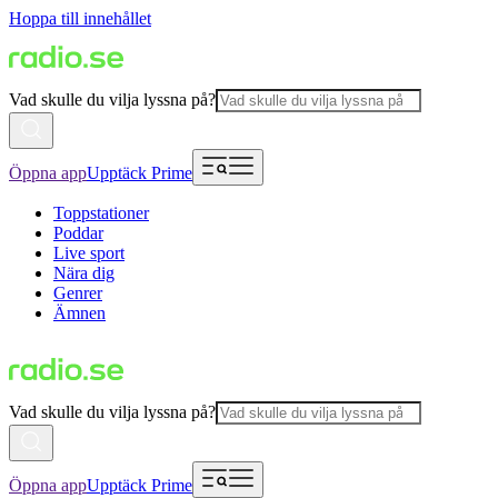
Hoppa till innehållet
Vad skulle du vilja lyssna på?
Öppna app
Upptäck Prime
Toppstationer
Poddar
Live sport
Nära dig
Genrer
Ämnen
Vad skulle du vilja lyssna på?
Öppna app
Upptäck Prime