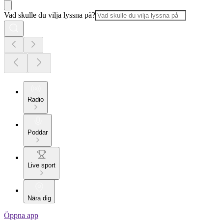
Vad skulle du vilja lyssna på?
Radio
Poddar
Live sport
Nära dig
Öppna app