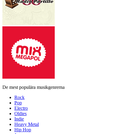
De mest populära musikgenrerna
Rock
Pop
Electro
Oldies
Indie
Heavy Metal
Hip Hop