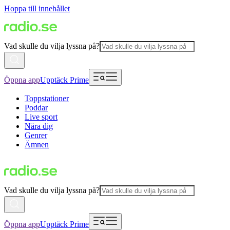
Hoppa till innehållet
Vad skulle du vilja lyssna på?
Öppna app
Upptäck Prime
Toppstationer
Poddar
Live sport
Nära dig
Genrer
Ämnen
Vad skulle du vilja lyssna på?
Öppna app
Upptäck Prime