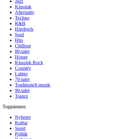
Jazz
Klassisk
Alternativ
Techno
R&B
Hårdrock
Soul
Hits
Chillout
80-talet
House
Klassisk Rock
Country
Latino
70-talet
Traditionell musik
90-talet
Trance
Toppämnen
Nyheter
Kultur
Sport
Politik