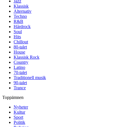
Jazz
Klassisk
Alternativ
Techno
R&B
Hårdrock
Soul
Hits
Chillout
80-talet
House
Klassisk Rock
Country
Latino
70-talet
Traditionell musik
90-talet
Trance
Toppämnen
Nyheter
Kultur
Sport
Politik