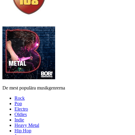
De mest populära musikgenrerna
Rock
Pop
Electro
Oldies
Indie
Heavy Metal
Hip Hop