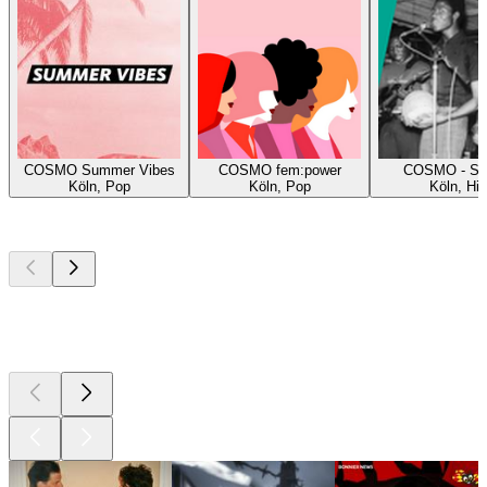
COSMO Summer Vibes
COSMO fem:power
COSMO - Spe
Köln, Pop
Köln, Pop
Köln, Hit
Bästa
poddarna
Bästa
poddarna
Bästa
poddarna