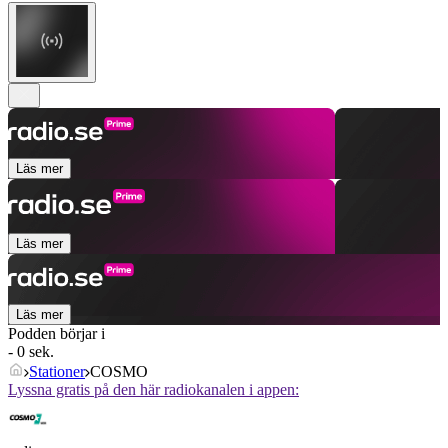
Läs mer
Läs mer
Läs mer
Podden börjar i
- 0 sek.
Stationer
COSMO
Lyssna gratis på den här radiokanalen i appen: