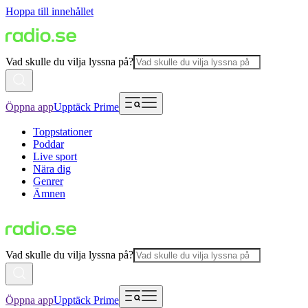
Hoppa till innehållet
Vad skulle du vilja lyssna på?
Öppna app
Upptäck Prime
Toppstationer
Poddar
Live sport
Nära dig
Genrer
Ämnen
Vad skulle du vilja lyssna på?
Öppna app
Upptäck Prime