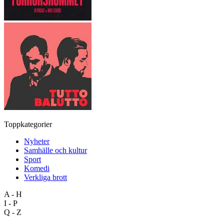
Toppkategorier
Nyheter
Samhälle och kultur
Sport
Komedi
Verkliga brott
A - H
I - P
Q - Z