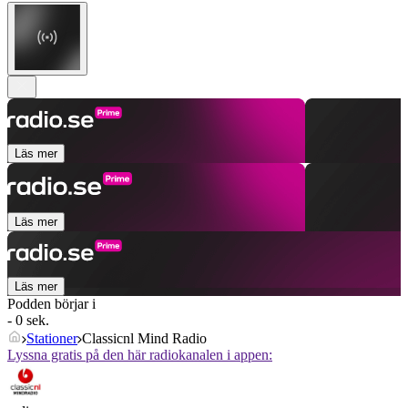
Läs mer
Läs mer
Läs mer
Podden börjar i
- 0 sek.
Stationer
Classicnl Mind Radio
Lyssna gratis på den här radiokanalen i appen: