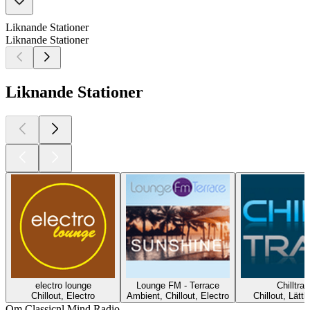
Liknande Stationer
Liknande Stationer
Liknande Stationer
electro lounge
Lounge FM - Terrace
Chilltrax
Chillout, Electro
Ambient, Chillout, Electro
Chillout, Lättl
Om Classicnl Mind Radio