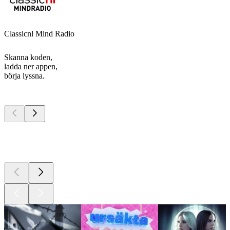
Classicnl Mind Radio
Skanna koden,
ladda ner appen,
börja lyssna.
Bästa
poddarna
Bästa
poddarna
Bästa
poddarna