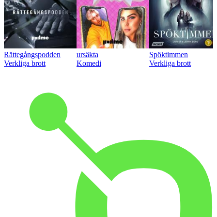
Rättegångspodden
ursäkta
Spöktimmen
Verkliga brott
Komedi
Verkliga brott