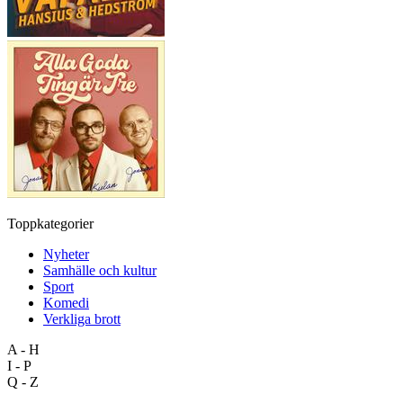
Toppkategorier
Nyheter
Samhälle och kultur
Sport
Komedi
Verkliga brott
A - H
I - P
Q - Z