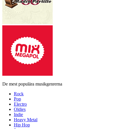
De mest populära musikgenrerna
Rock
Pop
Electro
Oldies
Indie
Heavy Metal
Hip Hop