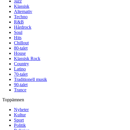
Jazz
Klassisk
Alternativ
Techno
R&B
Hårdrock
Soul
Hits
Chillout
80-talet
House
Klassisk Rock
Country
Latino
70-talet
Traditionell musik
90-talet
Trance
Toppämnen
Nyheter
Kultur
Sport
Politik