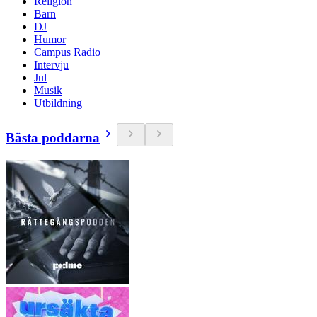
Religion
Barn
DJ
Humor
Campus Radio
Intervju
Jul
Musik
Utbildning
Bästa poddarna