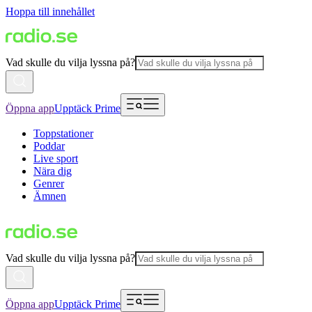
Hoppa till innehållet
Vad skulle du vilja lyssna på?
Öppna app
Upptäck Prime
Toppstationer
Poddar
Live sport
Nära dig
Genrer
Ämnen
Vad skulle du vilja lyssna på?
Öppna app
Upptäck Prime