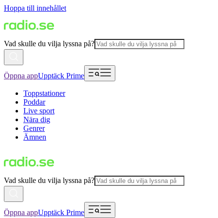
Hoppa till innehållet
Vad skulle du vilja lyssna på?
Öppna app
Upptäck Prime
Toppstationer
Poddar
Live sport
Nära dig
Genrer
Ämnen
Vad skulle du vilja lyssna på?
Öppna app
Upptäck Prime