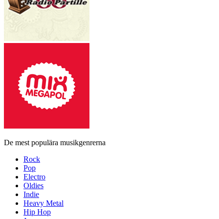
De mest populära musikgenrerna
Rock
Pop
Electro
Oldies
Indie
Heavy Metal
Hip Hop