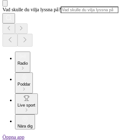
Vad skulle du vilja lyssna på?
Radio
Poddar
Live sport
Nära dig
Öppna app