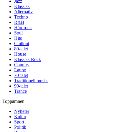
Jazz
Klassisk
Alternativ
Techno
R&B
Hårdrock
Soul
Hits
Chillout
80-talet
House
Klassisk Rock
Country
Latino
70-talet
Traditionell musik
90-talet
Trance
Toppämnen
Nyheter
Kultur
Sport
Politik