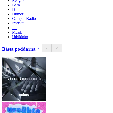
Religion
Barn
DJ
Humor
Campus Radio
Intervju
Jul
Musik
Utbildning
Bästa poddarna