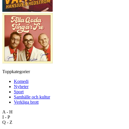
Toppkategorier
Komedi
Nyheter
Sport
Samhälle och kultur
Verkliga brott
A - H
I - P
Q - Z