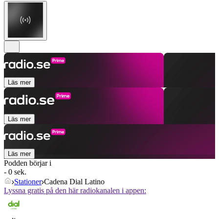
Läs mer
Läs mer
Läs mer
Podden börjar i
- 0 sek.
Stationer
Cadena Dial Latino
Lyssna gratis på den här radiokanalen i appen: