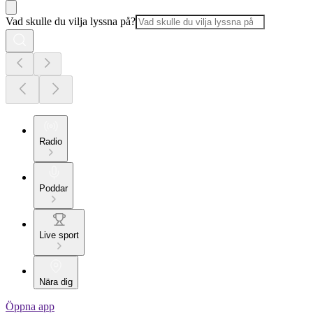
Vad skulle du vilja lyssna på?
Radio
Poddar
Live sport
Nära dig
Öppna app