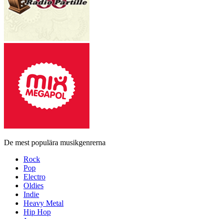
De mest populära musikgenrerna
Rock
Pop
Electro
Oldies
Indie
Heavy Metal
Hip Hop