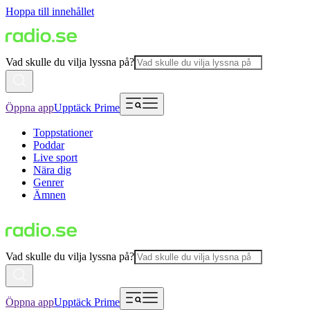
Hoppa till innehållet
Vad skulle du vilja lyssna på?
Öppna app
Upptäck Prime
Toppstationer
Poddar
Live sport
Nära dig
Genrer
Ämnen
Vad skulle du vilja lyssna på?
Öppna app
Upptäck Prime