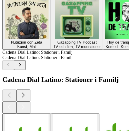
Nutrizión con Zeta
Gazapping TV Podcast
Hoy de tranqu
Konst, Mat
TV och film, TV-recensioner
Komedi, Komedi
Cadena Dial Latino: Stationer i Familj
Cadena Dial Latino: Stationer i Familj
Cadena Dial Latino: Stationer i Familj