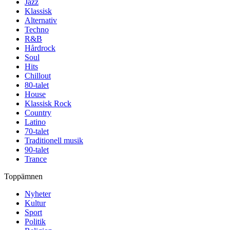
Jazz
Klassisk
Alternativ
Techno
R&B
Hårdrock
Soul
Hits
Chillout
80-talet
House
Klassisk Rock
Country
Latino
70-talet
Traditionell musik
90-talet
Trance
Toppämnen
Nyheter
Kultur
Sport
Politik