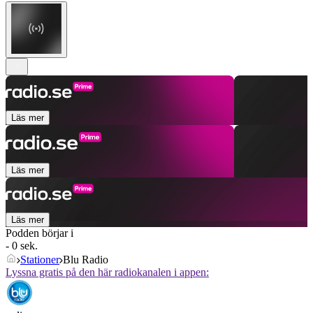
Läs mer
Läs mer
Läs mer
Podden börjar i
- 0 sek.
Stationer
Blu Radio
Lyssna gratis på den här radiokanalen i appen: