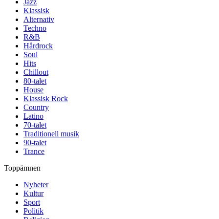
Jazz
Klassisk
Alternativ
Techno
R&B
Hårdrock
Soul
Hits
Chillout
80-talet
House
Klassisk Rock
Country
Latino
70-talet
Traditionell musik
90-talet
Trance
Toppämnen
Nyheter
Kultur
Sport
Politik