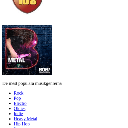
De mest populära musikgenrerna
Rock
Pop
Electro
Oldies
Indie
Heavy Metal
Hip Hop