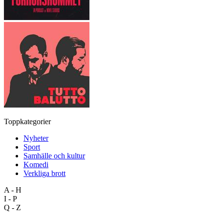
Toppkategorier
Nyheter
Sport
Samhälle och kultur
Komedi
Verkliga brott
A - H
I - P
Q - Z