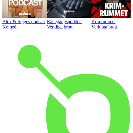
Alex & Sigges podcast
Rättegångspodden
Krimrummet
Komedi
Verkliga brott
Verkliga brott