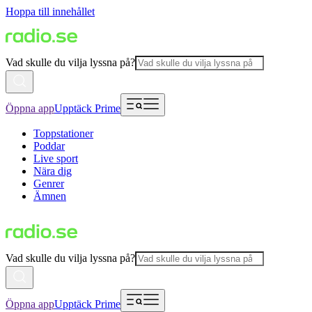
Hoppa till innehållet
Vad skulle du vilja lyssna på?
Öppna app
Upptäck Prime
Toppstationer
Poddar
Live sport
Nära dig
Genrer
Ämnen
Vad skulle du vilja lyssna på?
Öppna app
Upptäck Prime