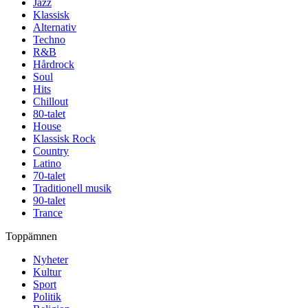
Jazz
Klassisk
Alternativ
Techno
R&B
Hårdrock
Soul
Hits
Chillout
80-talet
House
Klassisk Rock
Country
Latino
70-talet
Traditionell musik
90-talet
Trance
Toppämnen
Nyheter
Kultur
Sport
Politik