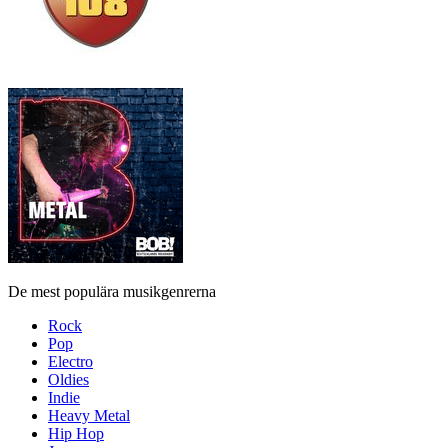
De mest populära musikgenrerna
Rock
Pop
Electro
Oldies
Indie
Heavy Metal
Hip Hop