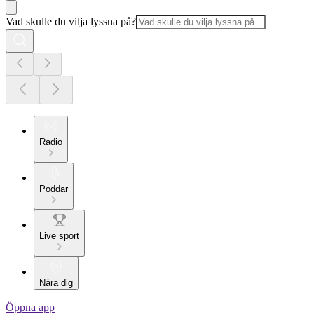
Vad skulle du vilja lyssna på?
Radio
Poddar
Live sport
Nära dig
Öppna app