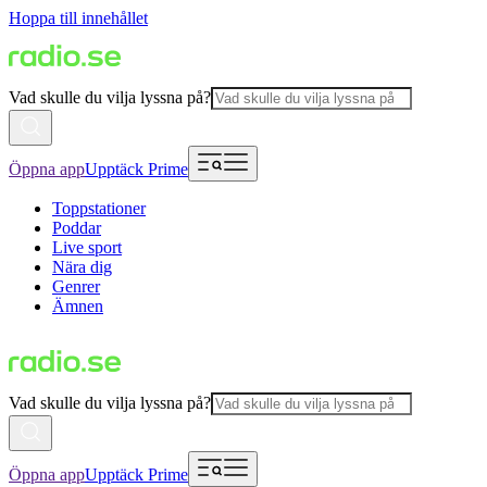
Hoppa till innehållet
Vad skulle du vilja lyssna på?
Öppna app
Upptäck Prime
Toppstationer
Poddar
Live sport
Nära dig
Genrer
Ämnen
Vad skulle du vilja lyssna på?
Öppna app
Upptäck Prime