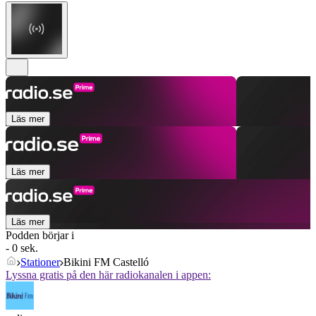
Läs mer
Läs mer
Läs mer
Podden börjar i
- 0 sek.
Stationer
Bikini FM Castelló
Lyssna gratis på den här radiokanalen i appen: