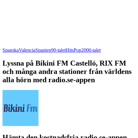
Spanska
Valencia
Spanien
90-talet
Hits
Pop
2000-talet
Lyssna på Bikini FM Castelló, RIX FM
och många andra stationer från världens
alla hörn med radio.se-appen
Hämta den kostnadsfria radio.se-appen