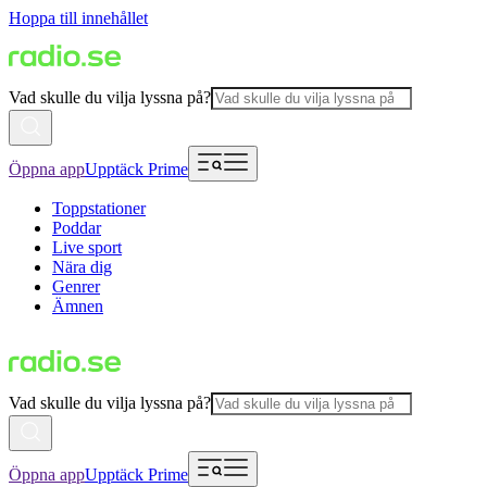
Hoppa till innehållet
Vad skulle du vilja lyssna på?
Öppna app
Upptäck Prime
Toppstationer
Poddar
Live sport
Nära dig
Genrer
Ämnen
Vad skulle du vilja lyssna på?
Öppna app
Upptäck Prime