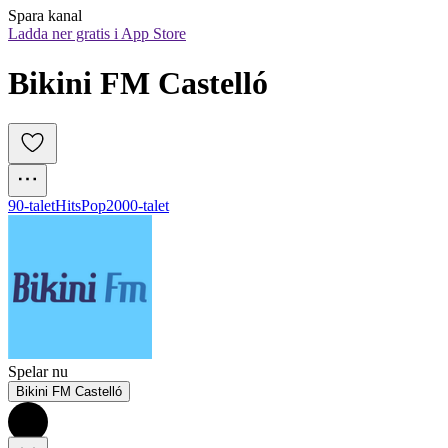
Spara kanal
Ladda ner gratis i App Store
Bikini FM Castelló
90-talet
Hits
Pop
2000-talet
Spelar nu
Bikini FM Castelló