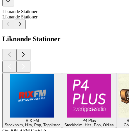
Liknande Stationer
Liknande Stationer
Liknande Stationer
RIX FM
P4 Plus
Ra
Stockholm, Hits, Pop, Topplistor
Stockholm, Hits, Pop, Oldies
Göte
Om Bikini FM Castelló