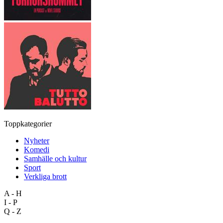
Toppkategorier
Nyheter
Komedi
Samhälle och kultur
Sport
Verkliga brott
A - H
I - P
Q - Z