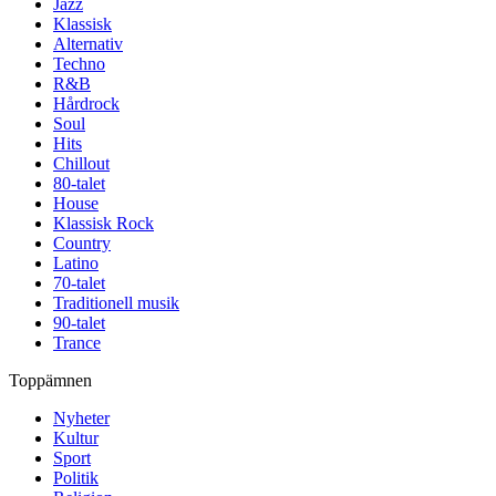
Jazz
Klassisk
Alternativ
Techno
R&B
Hårdrock
Soul
Hits
Chillout
80-talet
House
Klassisk Rock
Country
Latino
70-talet
Traditionell musik
90-talet
Trance
Toppämnen
Nyheter
Kultur
Sport
Politik