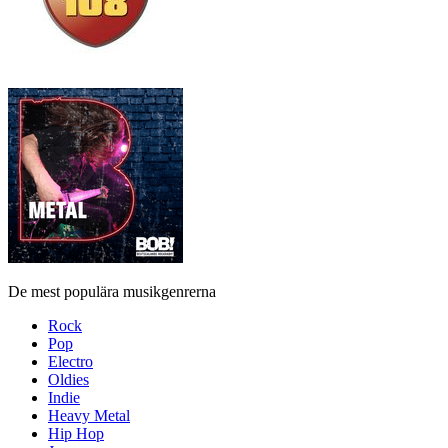
De mest populära musikgenrerna
Rock
Pop
Electro
Oldies
Indie
Heavy Metal
Hip Hop