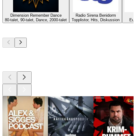
Dimension Remember Dance
Radio Sirena Benidorm
80-talet, 90-talet, Dance, 2000-talet
Topplistor, Hits, Diskussion
Eur
Bästa
poddarna
Bästa
poddarna
Bästa
poddarna