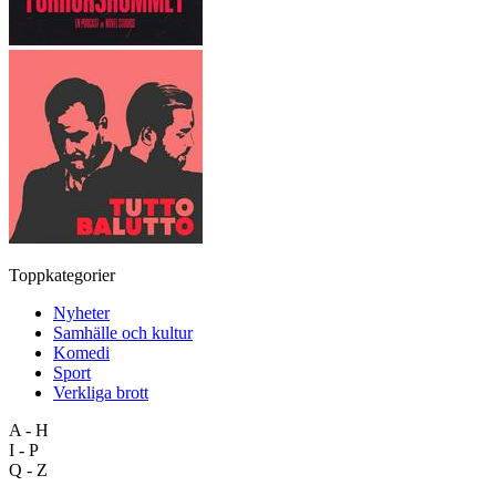
Toppkategorier
Nyheter
Samhälle och kultur
Komedi
Sport
Verkliga brott
A - H
I - P
Q - Z