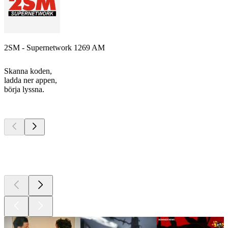
2SM - Supernetwork 1269 AM
Skanna koden,
ladda ner appen,
börja lyssna.
Bästa
poddarna
Bästa
poddarna
Bästa
poddarna