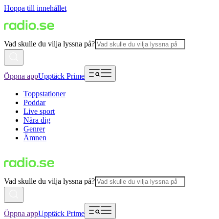
Hoppa till innehållet
Vad skulle du vilja lyssna på?
Öppna app
Upptäck Prime
Toppstationer
Poddar
Live sport
Nära dig
Genrer
Ämnen
Vad skulle du vilja lyssna på?
Öppna app
Upptäck Prime