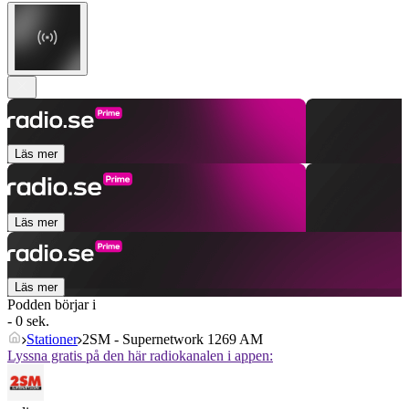
Läs mer
Läs mer
Läs mer
Podden börjar i
- 0 sek.
Stationer
2SM - Supernetwork 1269 AM
Lyssna gratis på den här radiokanalen i appen: