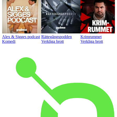
Alex & Sigges podcast
Rättegångspodden
Krimrummet
Komedi
Verkliga brott
Verkliga brott