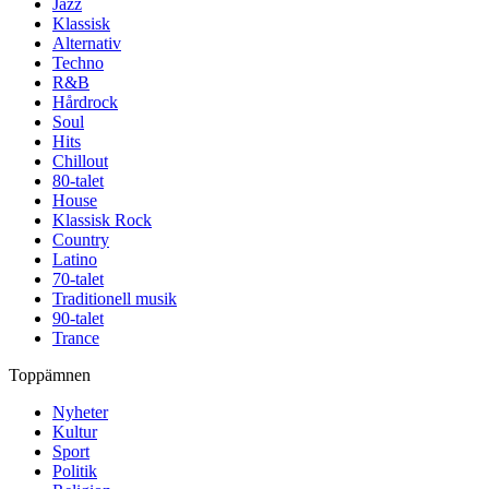
Jazz
Klassisk
Alternativ
Techno
R&B
Hårdrock
Soul
Hits
Chillout
80-talet
House
Klassisk Rock
Country
Latino
70-talet
Traditionell musik
90-talet
Trance
Toppämnen
Nyheter
Kultur
Sport
Politik