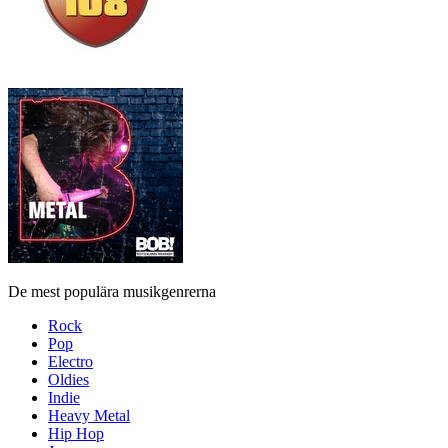
De mest populära musikgenrerna
Rock
Pop
Electro
Oldies
Indie
Heavy Metal
Hip Hop