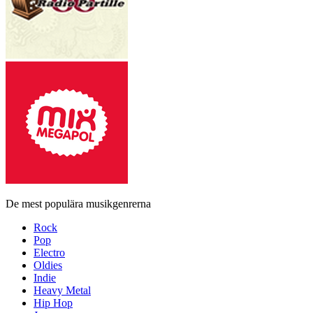
De mest populära musikgenrerna
Rock
Pop
Electro
Oldies
Indie
Heavy Metal
Hip Hop