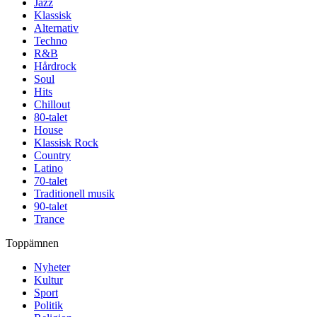
Jazz
Klassisk
Alternativ
Techno
R&B
Hårdrock
Soul
Hits
Chillout
80-talet
House
Klassisk Rock
Country
Latino
70-talet
Traditionell musik
90-talet
Trance
Toppämnen
Nyheter
Kultur
Sport
Politik