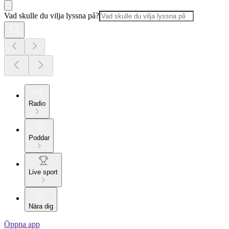
Vad skulle du vilja lyssna på?
Radio
Poddar
Live sport
Nära dig
Öppna app