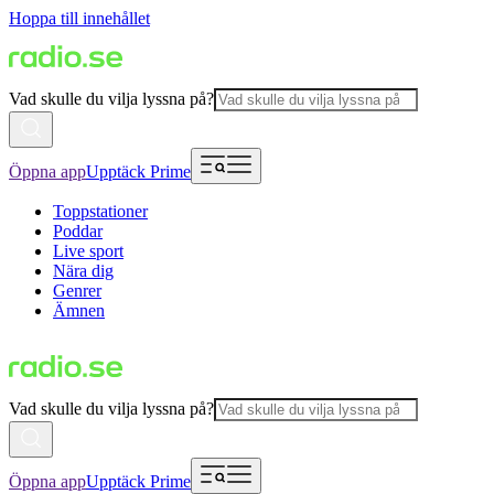
Hoppa till innehållet
Vad skulle du vilja lyssna på?
Öppna app
Upptäck Prime
Toppstationer
Poddar
Live sport
Nära dig
Genrer
Ämnen
Vad skulle du vilja lyssna på?
Öppna app
Upptäck Prime