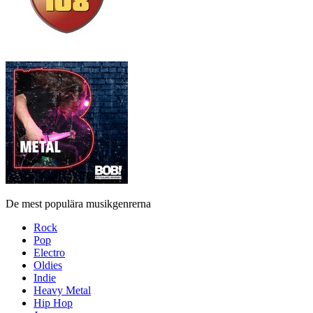
De mest populära musikgenrerna
Rock
Pop
Electro
Oldies
Indie
Heavy Metal
Hip Hop