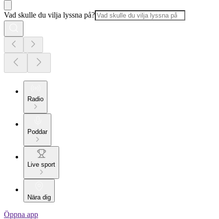
Vad skulle du vilja lyssna på?
Radio
Poddar
Live sport
Nära dig
Öppna app