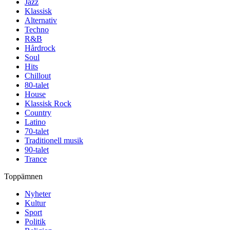
Jazz
Klassisk
Alternativ
Techno
R&B
Hårdrock
Soul
Hits
Chillout
80-talet
House
Klassisk Rock
Country
Latino
70-talet
Traditionell musik
90-talet
Trance
Toppämnen
Nyheter
Kultur
Sport
Politik