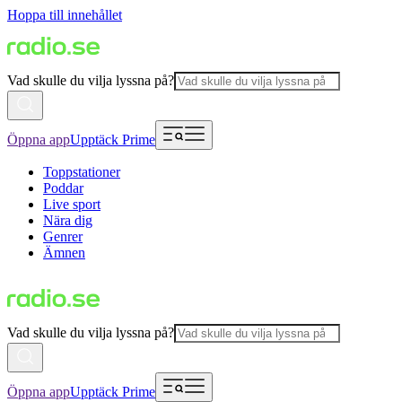
Hoppa till innehållet
Vad skulle du vilja lyssna på?
Öppna app
Upptäck Prime
Toppstationer
Poddar
Live sport
Nära dig
Genrer
Ämnen
Vad skulle du vilja lyssna på?
Öppna app
Upptäck Prime