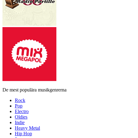
De mest populära musikgenrerna
Rock
Pop
Electro
Oldies
Indie
Heavy Metal
Hip Hop