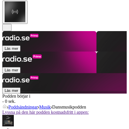
Läs mer
Läs mer
Läs mer
Podden börjar i
- 0 sek.
Poddsändningar
Musik
Dansmusikpodden
Lyssna på den här podden kostnadsfritt i appen: