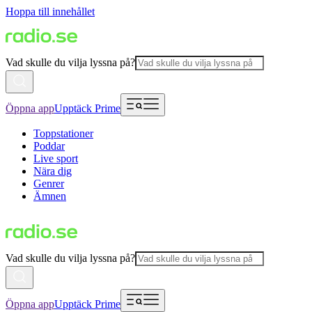
Hoppa till innehållet
Vad skulle du vilja lyssna på?
Öppna app
Upptäck Prime
Toppstationer
Poddar
Live sport
Nära dig
Genrer
Ämnen
Vad skulle du vilja lyssna på?
Öppna app
Upptäck Prime