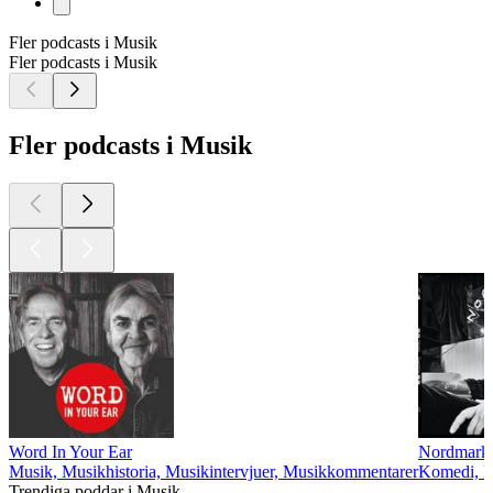
Fler podcasts i Musik
Fler podcasts i Musik
Fler podcasts i Musik
Word In Your Ear
Nordmark
Musik, Musikhistoria, Musikintervjuer, Musikkommentarer
Komedi, Ko
Trendiga poddar i Musik