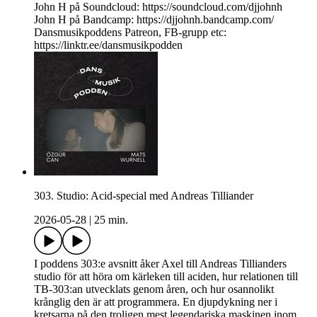
John H på Soundcloud: https://soundcloud.com/djjohnh
John H på Bandcamp: https://djjohnh.bandcamp.com/
Dansmusikpoddens Patreon, FB-grupp etc:
https://linktr.ee/dansmusikpodden
303. Studio: Acid-special med Andreas Tilliander
2026-05-28
|
25 min.
I poddens 303:e avsnitt åker Axel till Andreas Tillianders
studio för att höra om kärleken till aciden, hur relationen till
TB-303:an utvecklats genom åren, och hur osannolikt
krånglig den är att programmera. En djupdykning ner i
kretsarna på den troligen mest legendariska maskinen inom