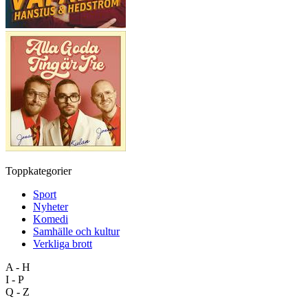
Toppkategorier
Sport
Nyheter
Komedi
Samhälle och kultur
Verkliga brott
A - H
I - P
Q - Z