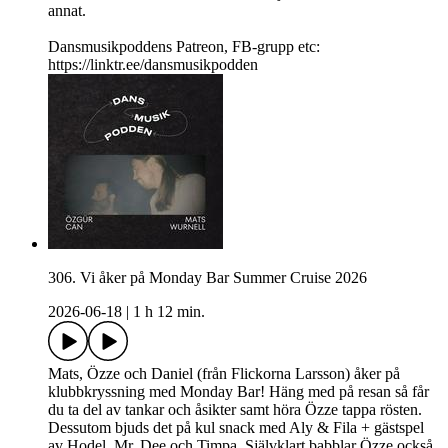
annat.
Dansmusikpoddens Patreon, FB-grupp etc:
https://linktr.ee/dansmusikpodden
306. Vi åker på Monday Bar Summer Cruise 2026
2026-06-18
|
1 h 12 min.
Mats, Özze och Daniel (från Flickorna Larsson) åker på
klubbkryssning med Monday Bar! Häng med på resan så får
du ta del av tankar och åsikter samt höra Özze tappa rösten.
Dessutom bjuds det på kul snack med Aly & Fila + gästspel
av Hodel, Mr. Dee och Timpa. Självklart babblar Özze också