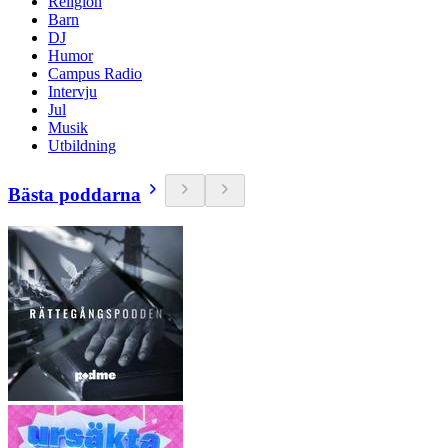
Religion
Barn
DJ
Humor
Campus Radio
Intervju
Jul
Musik
Utbildning
Bästa poddarna