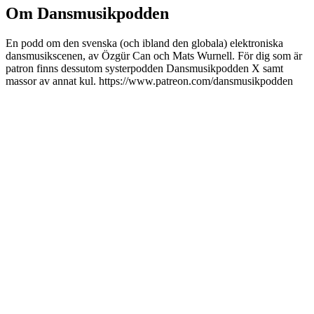
Om Dansmusikpodden
En podd om den svenska (och ibland den globala) elektroniska
dansmusikscenen, av Özgür Can och Mats Wurnell. För dig som är
patron finns dessutom systerpodden Dansmusikpodden X samt
massor av annat kul. https://www.patreon.com/dansmusikpodden
Podcast-webbplats