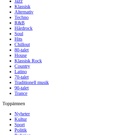
Jazz
Klassisk
Alternativ
Techno
R&B
Hårdrock
Soul
Hits
Chillout
80-talet
House
Klassisk Rock
Country
Latino
70-talet
Traditionell musik
90-talet
Trance
Toppämnen
Nyheter
Kultur
Sport
Politik