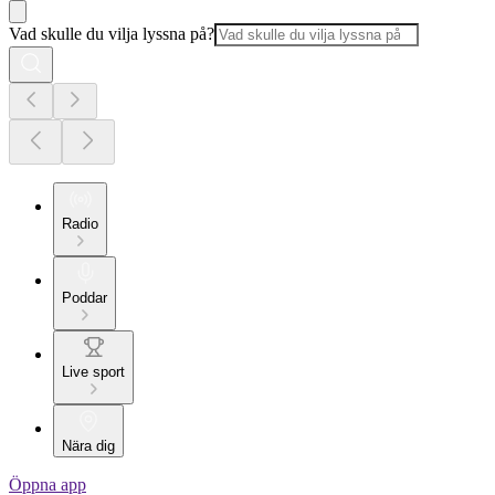
Vad skulle du vilja lyssna på?
Radio
Poddar
Live sport
Nära dig
Öppna app