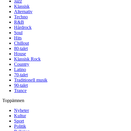
Jazz
Klassisk
Alternativ
Techno
R&B
Hårdrock
Soul
Hits
Chillout
80-talet
House
Klassisk Rock
Country
Latino
70-talet
Traditionell musik
90-talet
Trance
Toppämnen
Nyheter
Kultur
Sport
Politik