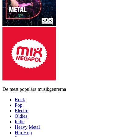
De mest populära musikgenrerna
Rock
Pop
Electro
Oldies
Indie
Heavy Metal
Hip Hop