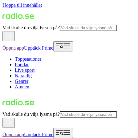
Hoppa till innehållet
Vad skulle du vilja lyssna på?
Öppna app
Upptäck Prime
Toppstationer
Poddar
Live sport
Nära dig
Genrer
Ämnen
Vad skulle du vilja lyssna på?
Öppna app
Upptäck Prime