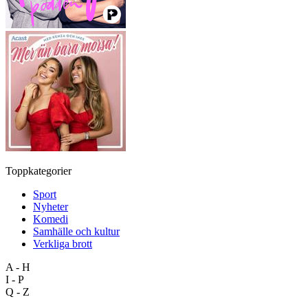
Toppkategorier
Sport
Nyheter
Komedi
Samhälle och kultur
Verkliga brott
A - H
I - P
Q - Z