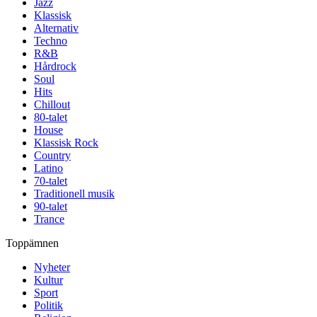
Jazz
Klassisk
Alternativ
Techno
R&B
Hårdrock
Soul
Hits
Chillout
80-talet
House
Klassisk Rock
Country
Latino
70-talet
Traditionell musik
90-talet
Trance
Toppämnen
Nyheter
Kultur
Sport
Politik