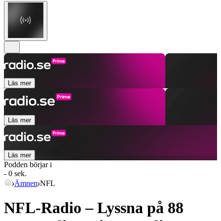
Läs mer
Läs mer
Läs mer
Podden börjar i
- 0 sek.
Ämnen
NFL
NFL-Radio – Lyssna på 88