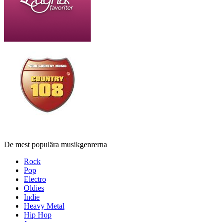
De mest populära musikgenrerna
Rock
Pop
Electro
Oldies
Indie
Heavy Metal
Hip Hop