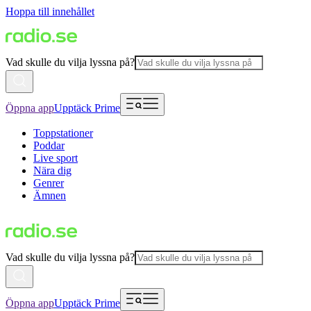
Hoppa till innehållet
Vad skulle du vilja lyssna på?
Öppna app
Upptäck Prime
Toppstationer
Poddar
Live sport
Nära dig
Genrer
Ämnen
Vad skulle du vilja lyssna på?
Öppna app
Upptäck Prime