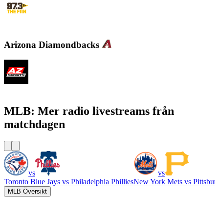
KWFN - 97.3 The Fan
Arizona Diamondbacks
KMVP - Arizona Sports 98.7 FM
MLB: Mer radio livestreams från
matchdagen
vs
vs
Toronto Blue Jays
vs
Philadelphia Phillies
New York Mets
vs
Pittsbur
MLB Översikt