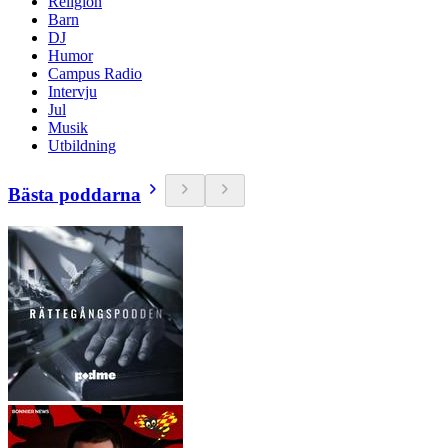
Religion
Barn
DJ
Humor
Campus Radio
Intervju
Jul
Musik
Utbildning
Bästa poddarna