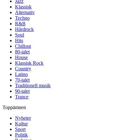
Jazz
Klassisk
Alternativ
Techno
R&B
Hårdrock
Soul
Hits
Chillout
80-talet
House
Klassisk Rock
Country
Latino
70-talet
Traditionell musik
90-talet
Trance
Toppämnen
Nyheter
Kultur
Sport
Politik