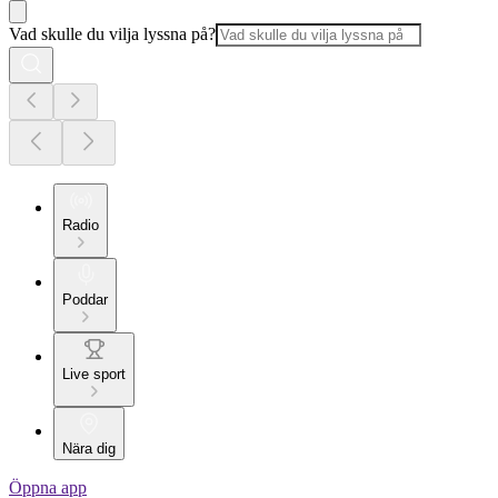
Vad skulle du vilja lyssna på?
Radio
Poddar
Live sport
Nära dig
Öppna app