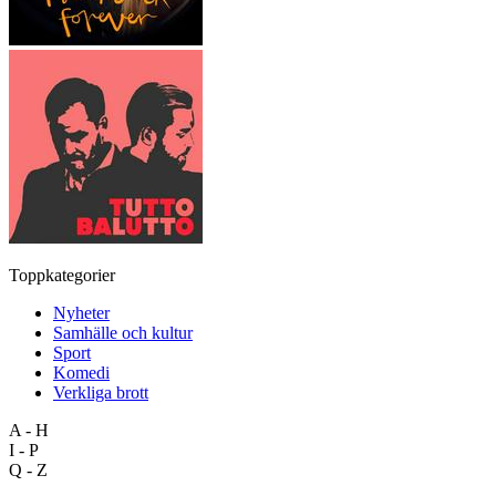
Toppkategorier
Nyheter
Samhälle och kultur
Sport
Komedi
Verkliga brott
A - H
I - P
Q - Z