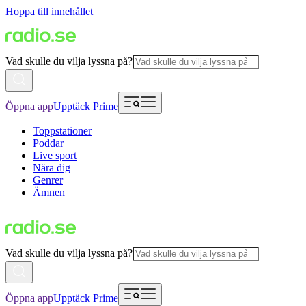
Hoppa till innehållet
Vad skulle du vilja lyssna på?
Öppna app
Upptäck Prime
Toppstationer
Poddar
Live sport
Nära dig
Genrer
Ämnen
Vad skulle du vilja lyssna på?
Öppna app
Upptäck Prime