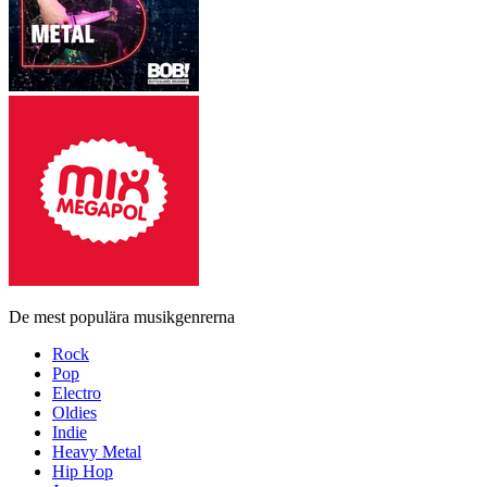
De mest populära musikgenrerna
Rock
Pop
Electro
Oldies
Indie
Heavy Metal
Hip Hop