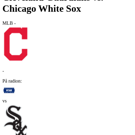
Chicago White Sox
MLB
-
-
På radion:
vs