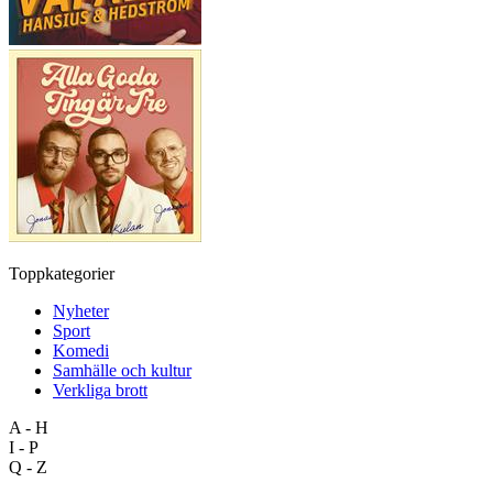
Toppkategorier
Nyheter
Sport
Komedi
Samhälle och kultur
Verkliga brott
A - H
I - P
Q - Z