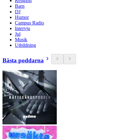
Religion
Barn
DJ
Humor
Campus Radio
Intervju
Jul
Musik
Utbildning
Bästa poddarna