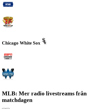
WTAM 1100 AM
WMMS 100.7 FM / 87.7 FM
Chicago White Sox
WMVP - ESPN 1000 AM
WGN - Radio 720 AM Chicago's News and Talk and Sports
MLB: Mer radio livestreams från
matchdagen