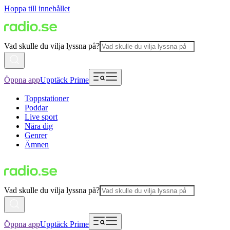
Hoppa till innehållet
Vad skulle du vilja lyssna på?
Öppna app
Upptäck Prime
Toppstationer
Poddar
Live sport
Nära dig
Genrer
Ämnen
Vad skulle du vilja lyssna på?
Öppna app
Upptäck Prime