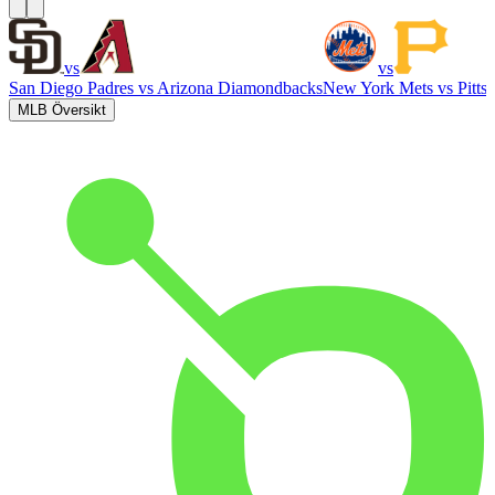
vs
vs
San Diego Padres
vs
Arizona Diamondbacks
New York Mets
vs
Pitts
MLB Översikt