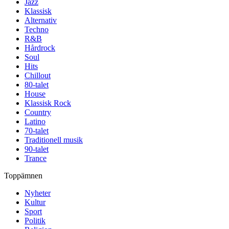
Jazz
Klassisk
Alternativ
Techno
R&B
Hårdrock
Soul
Hits
Chillout
80-talet
House
Klassisk Rock
Country
Latino
70-talet
Traditionell musik
90-talet
Trance
Toppämnen
Nyheter
Kultur
Sport
Politik