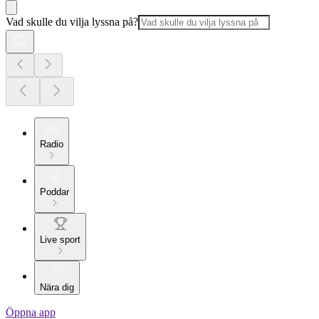
Vad skulle du vilja lyssna på?
Radio
Poddar
Live sport
Nära dig
Öppna app