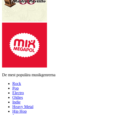
De mest populära musikgenrerna
Rock
Pop
Electro
Oldies
Indie
Heavy Metal
Hip Hop