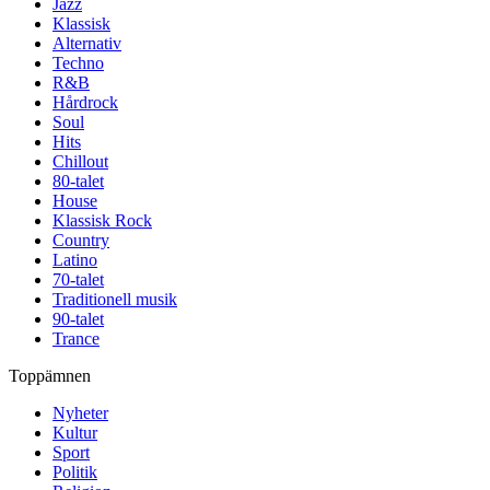
Jazz
Klassisk
Alternativ
Techno
R&B
Hårdrock
Soul
Hits
Chillout
80-talet
House
Klassisk Rock
Country
Latino
70-talet
Traditionell musik
90-talet
Trance
Toppämnen
Nyheter
Kultur
Sport
Politik