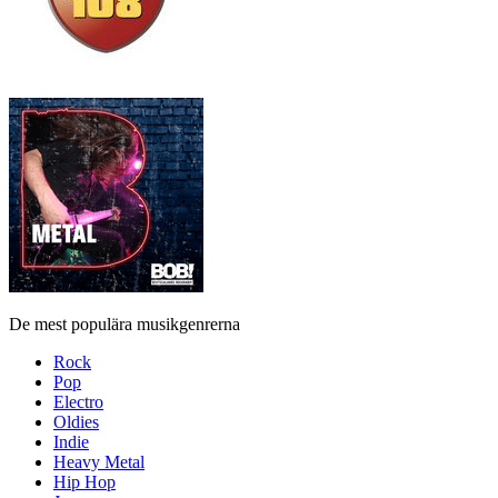
De mest populära musikgenrerna
Rock
Pop
Electro
Oldies
Indie
Heavy Metal
Hip Hop