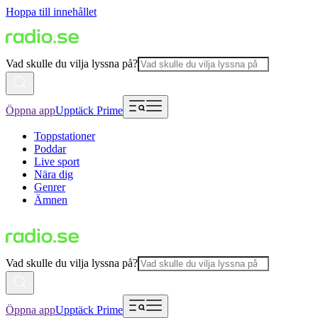
Hoppa till innehållet
Vad skulle du vilja lyssna på?
Öppna app
Upptäck Prime
Toppstationer
Poddar
Live sport
Nära dig
Genrer
Ämnen
Vad skulle du vilja lyssna på?
Öppna app
Upptäck Prime