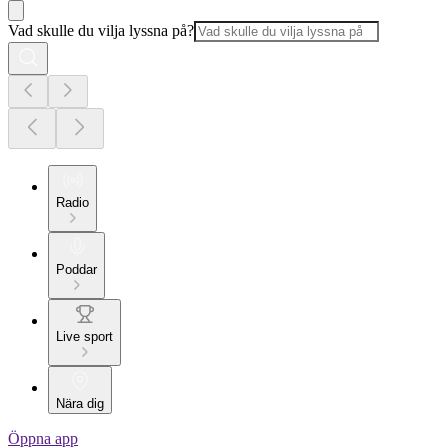
Vad skulle du vilja lyssna på?
Radio
Poddar
Live sport
Nära dig
Öppna app