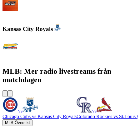
WSCR - 670 AM The Score
Kansas City Royals
610 Sports Radio KCSP
MLB: Mer radio livestreams från
matchdagen
vs
vs
Chicago Cubs
vs
Kansas City Royals
Colorado Rockies
vs
St.Louis C
MLB Översikt