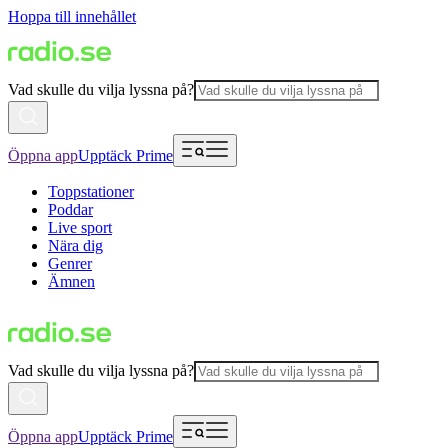
Hoppa till innehållet
Vad skulle du vilja lyssna på?
Öppna app
Upptäck Prime
Toppstationer
Poddar
Live sport
Nära dig
Genrer
Ämnen
Vad skulle du vilja lyssna på?
Öppna app
Upptäck Prime