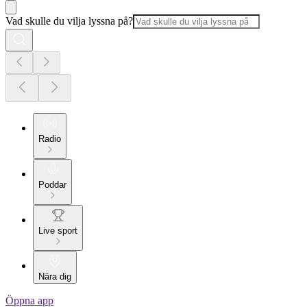
Vad skulle du vilja lyssna på?
Radio
Poddar
Live sport
Nära dig
Öppna app