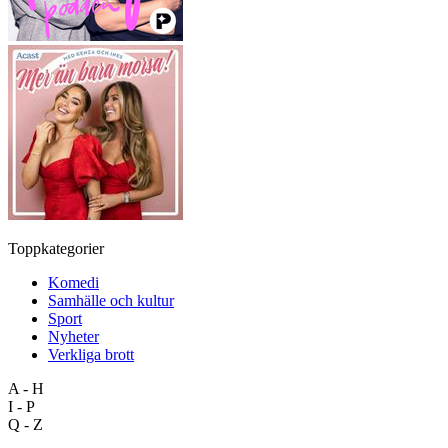
Toppkategorier
Komedi
Samhälle och kultur
Sport
Nyheter
Verkliga brott
A - H
I - P
Q - Z