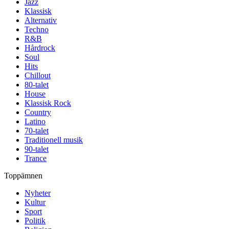
Jazz
Klassisk
Alternativ
Techno
R&B
Hårdrock
Soul
Hits
Chillout
80-talet
House
Klassisk Rock
Country
Latino
70-talet
Traditionell musik
90-talet
Trance
Toppämnen
Nyheter
Kultur
Sport
Politik