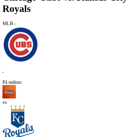
Royals
MLB
-
-
På radion:
vs