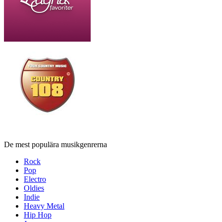
De mest populära musikgenrerna
Rock
Pop
Electro
Oldies
Indie
Heavy Metal
Hip Hop