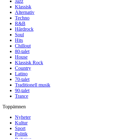
Jazz
Klassisk
Alternativ
Techno
R&B
Hårdrock
Soul
Hits
Chillout
80-talet
House
Klassisk Rock
Country
Latino
70-talet
Traditionell musik
90-talet
Trance
Toppämnen
Nyheter
Kultur
Sport
Politik