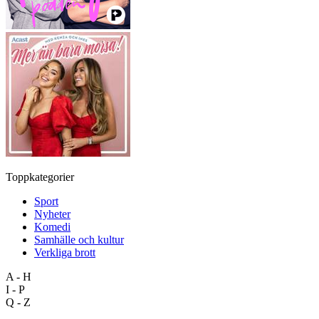
Toppkategorier
Sport
Nyheter
Komedi
Samhälle och kultur
Verkliga brott
A - H
I - P
Q - Z