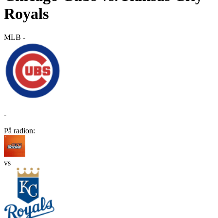
Royals
MLB
-
-
På radion:
vs