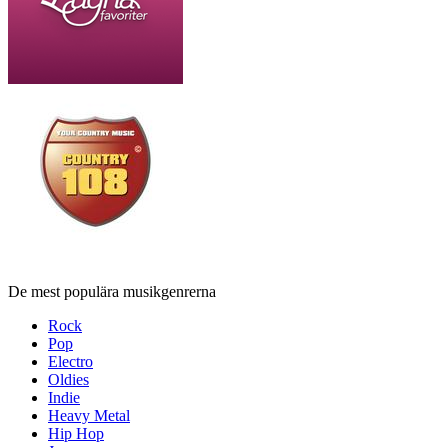
De mest populära musikgenrerna
Rock
Pop
Electro
Oldies
Indie
Heavy Metal
Hip Hop