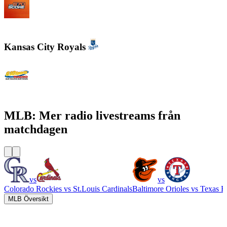
WSCR - 670 AM The Score
Kansas City Royals
610 Sports Radio KCSP
MLB: Mer radio livestreams från
matchdagen
vs
vs
Colorado Rockies
vs
St.Louis Cardinals
Baltimore Orioles
vs
Texas R
MLB Översikt