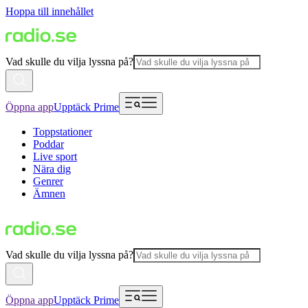
Hoppa till innehållet
Vad skulle du vilja lyssna på?
Öppna app
Upptäck Prime
Toppstationer
Poddar
Live sport
Nära dig
Genrer
Ämnen
Vad skulle du vilja lyssna på?
Öppna app
Upptäck Prime