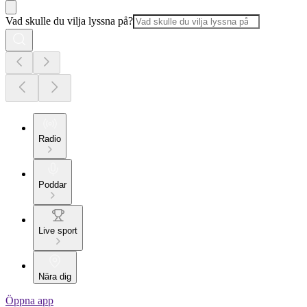
Vad skulle du vilja lyssna på?
Radio
Poddar
Live sport
Nära dig
Öppna app