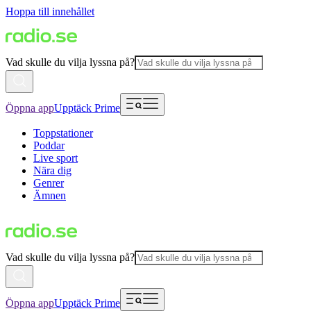
Hoppa till innehållet
Vad skulle du vilja lyssna på?
Öppna app
Upptäck Prime
Toppstationer
Poddar
Live sport
Nära dig
Genrer
Ämnen
Vad skulle du vilja lyssna på?
Öppna app
Upptäck Prime