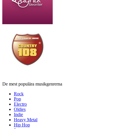
De mest populära musikgenrerna
Rock
Pop
Electro
Oldies
Indie
Heavy Metal
Hip Hop