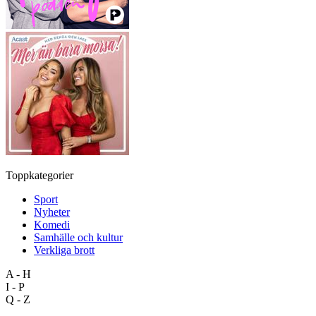
Toppkategorier
Sport
Nyheter
Komedi
Samhälle och kultur
Verkliga brott
A - H
I - P
Q - Z