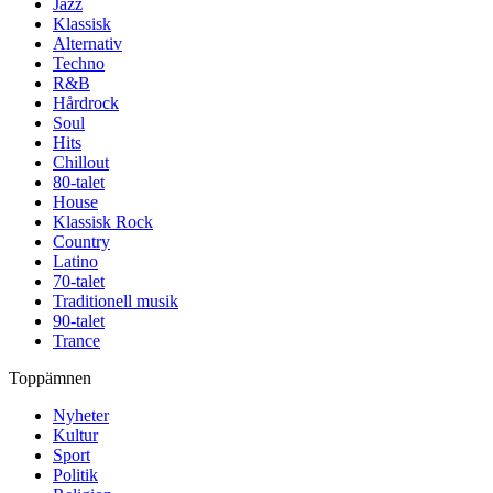
Jazz
Klassisk
Alternativ
Techno
R&B
Hårdrock
Soul
Hits
Chillout
80-talet
House
Klassisk Rock
Country
Latino
70-talet
Traditionell musik
90-talet
Trance
Toppämnen
Nyheter
Kultur
Sport
Politik