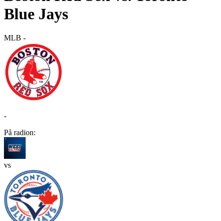
Blue Jays
MLB
-
-
På radion:
vs