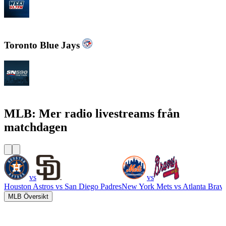
WEEI 93.7 FM - Boston Sports News
Toronto Blue Jays
CJCL Sportsnet 590 The FAN
MLB: Mer radio livestreams från
matchdagen
vs
vs
Houston Astros
vs
San Diego Padres
New York Mets
vs
Atlanta Brav
MLB Översikt