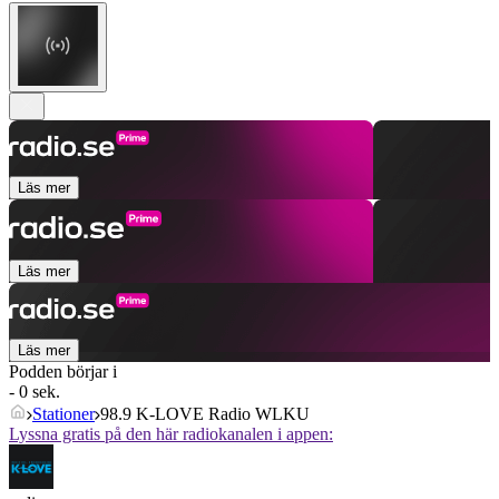
Läs mer
Läs mer
Läs mer
Podden börjar i
- 0 sek.
Stationer
98.9 K-LOVE Radio WLKU
Lyssna gratis på den här radiokanalen i appen: