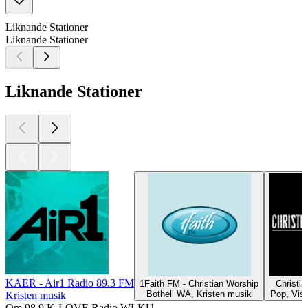
Liknande Stationer
Liknande Stationer
Liknande Stationer
KAER - Air1 Radio 89.3 FM
1Faith FM - Christian Worship
Christi
Bothell WA, Kristen musik
Pop, Viso
Kristen musik
Om 98.9 K-LOVE Radio WLKU