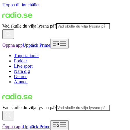
Hoppa till innehållet
Vad skulle du vilja lyssna på?
Öppna app
Upptäck Prime
Toppstationer
Poddar
Live sport
Nära dig
Genrer
Ämnen
Vad skulle du vilja lyssna på?
Öppna app
Upptäck Prime