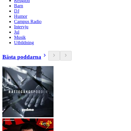
Religion
Barn
DJ
Humor
Campus Radio
Intervju
Jul
Musik
Utbildning
Bästa poddarna