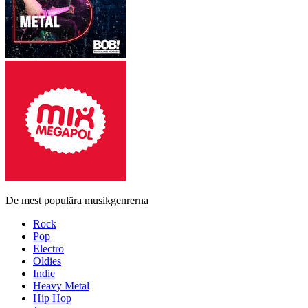
De mest populära musikgenrerna
Rock
Pop
Electro
Oldies
Indie
Heavy Metal
Hip Hop