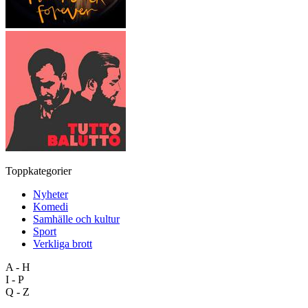
Toppkategorier
Nyheter
Komedi
Samhälle och kultur
Sport
Verkliga brott
A - H
I - P
Q - Z