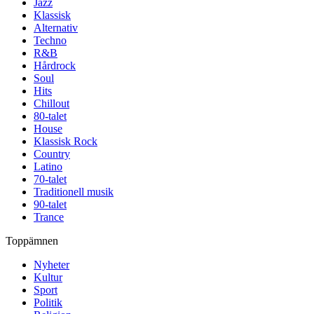
Jazz
Klassisk
Alternativ
Techno
R&B
Hårdrock
Soul
Hits
Chillout
80-talet
House
Klassisk Rock
Country
Latino
70-talet
Traditionell musik
90-talet
Trance
Toppämnen
Nyheter
Kultur
Sport
Politik