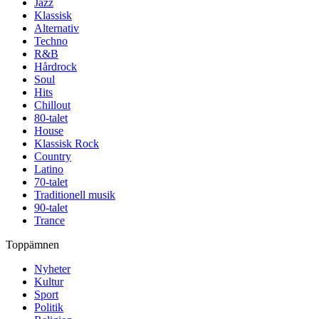
Jazz
Klassisk
Alternativ
Techno
R&B
Hårdrock
Soul
Hits
Chillout
80-talet
House
Klassisk Rock
Country
Latino
70-talet
Traditionell musik
90-talet
Trance
Toppämnen
Nyheter
Kultur
Sport
Politik