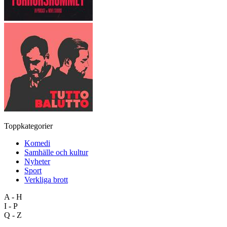
Toppkategorier
Komedi
Samhälle och kultur
Nyheter
Sport
Verkliga brott
A - H
I - P
Q - Z