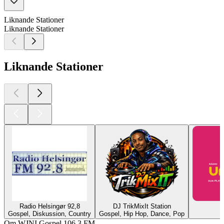
Liknande Stationer
Liknande Stationer
Liknande Stationer
Radio Helsingør 92,8
DJ TrikMixIt Station
Ú
Gospel, Diskussion, Country
Gospel, Hip Hop, Dance, Pop
G
Om WJNI Gospel 106.3 FM