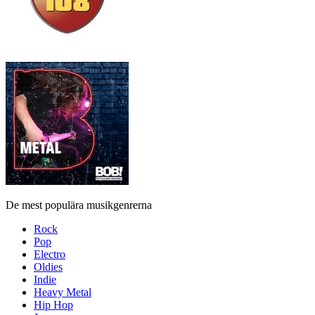
De mest populära musikgenrerna
Rock
Pop
Electro
Oldies
Indie
Heavy Metal
Hip Hop