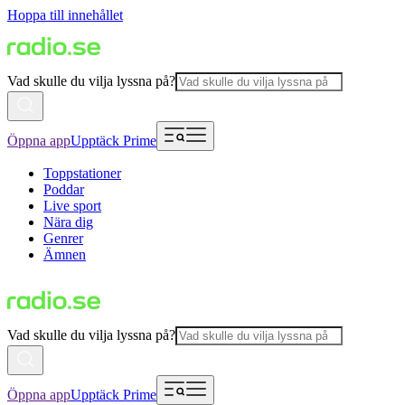
Hoppa till innehållet
Vad skulle du vilja lyssna på?
Öppna app
Upptäck Prime
Toppstationer
Poddar
Live sport
Nära dig
Genrer
Ämnen
Vad skulle du vilja lyssna på?
Öppna app
Upptäck Prime