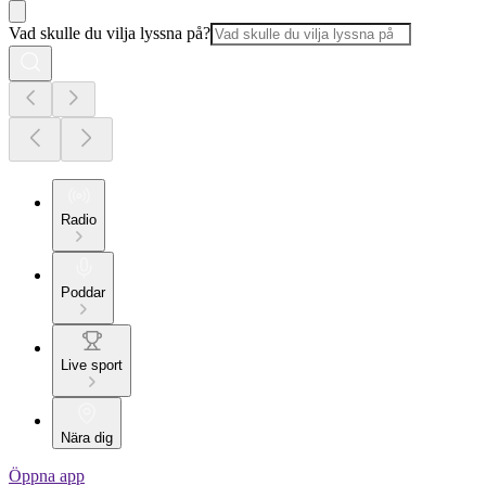
Vad skulle du vilja lyssna på?
Radio
Poddar
Live sport
Nära dig
Öppna app