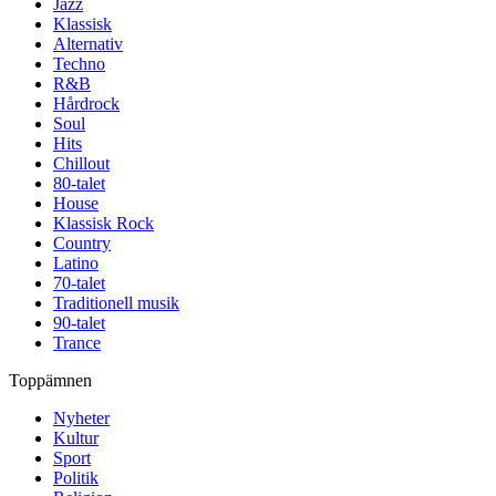
Jazz
Klassisk
Alternativ
Techno
R&B
Hårdrock
Soul
Hits
Chillout
80-talet
House
Klassisk Rock
Country
Latino
70-talet
Traditionell musik
90-talet
Trance
Toppämnen
Nyheter
Kultur
Sport
Politik