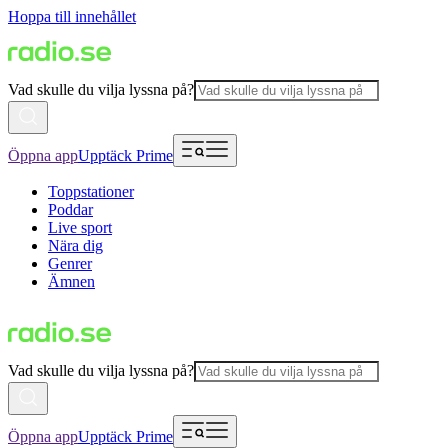
Hoppa till innehållet
Vad skulle du vilja lyssna på?
Öppna app
Upptäck Prime
Toppstationer
Poddar
Live sport
Nära dig
Genrer
Ämnen
Vad skulle du vilja lyssna på?
Öppna app
Upptäck Prime