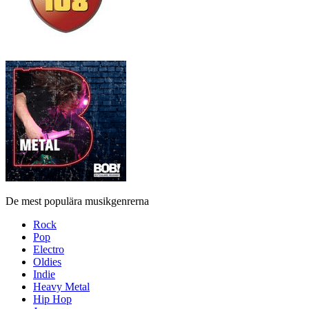
De mest populära musikgenrerna
Rock
Pop
Electro
Oldies
Indie
Heavy Metal
Hip Hop