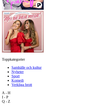
Toppkategorier
Samhälle och kultur
Nyheter
Sport
Komedi
Verkliga brott
A - H
I - P
Q - Z