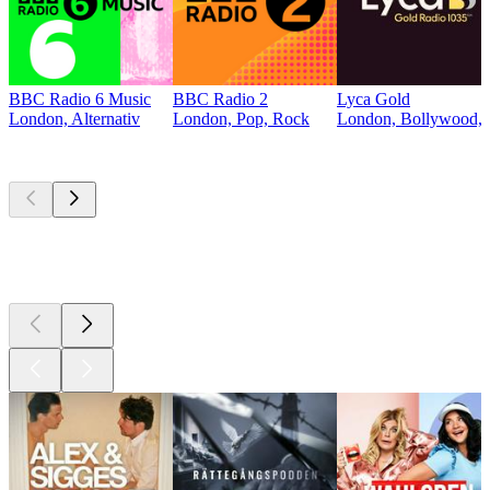
BBC Radio 6 Music
BBC Radio 2
Lyca Gold
London, Alternativ
London, Pop, Rock
London, Bollywood, 
Bästa
poddarna
Bästa
poddarna
Bästa
poddarna