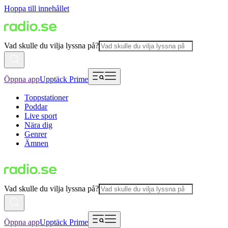
Hoppa till innehållet
Vad skulle du vilja lyssna på?
Öppna app
Upptäck Prime
Toppstationer
Poddar
Live sport
Nära dig
Genrer
Ämnen
Vad skulle du vilja lyssna på?
Öppna app
Upptäck Prime