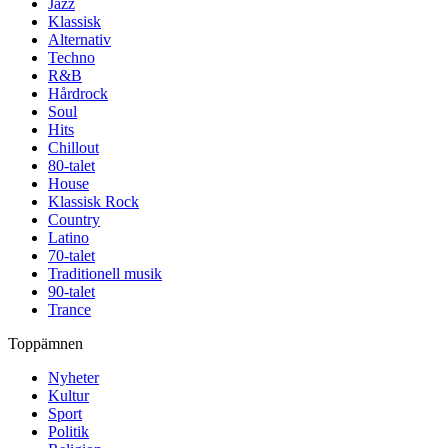
Jazz
Klassisk
Alternativ
Techno
R&B
Hårdrock
Soul
Hits
Chillout
80-talet
House
Klassisk Rock
Country
Latino
70-talet
Traditionell musik
90-talet
Trance
Toppämnen
Nyheter
Kultur
Sport
Politik