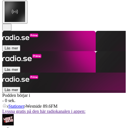
Läs mer
Läs mer
Läs mer
Podden börjar i
- 0 sek.
Stationer
Westside 89.6FM
Lyssna gratis på den här radiokanalen i appen: