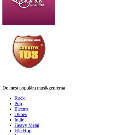
De mest populära musikgenrerna
Rock
Pop
Electro
Oldies
Indie
Heavy Metal
Hip Hop