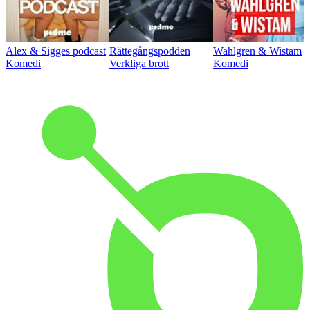
Alex & Sigges podcast
Rättegångspodden
Wahlgren & Wistam
Komedi
Verkliga brott
Komedi