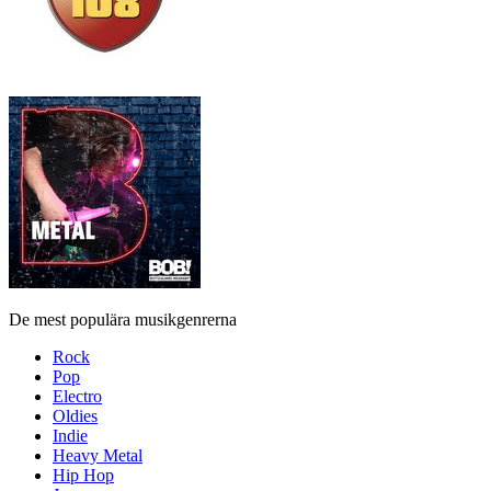
De mest populära musikgenrerna
Rock
Pop
Electro
Oldies
Indie
Heavy Metal
Hip Hop