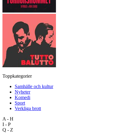
Toppkategorier
Samhälle och kultur
Nyheter
Komedi
Sport
Verkliga brott
A - H
I - P
Q - Z