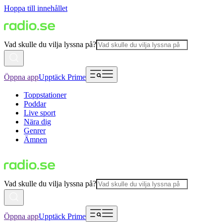
Hoppa till innehållet
Vad skulle du vilja lyssna på?
Öppna app
Upptäck Prime
Toppstationer
Poddar
Live sport
Nära dig
Genrer
Ämnen
Vad skulle du vilja lyssna på?
Öppna app
Upptäck Prime