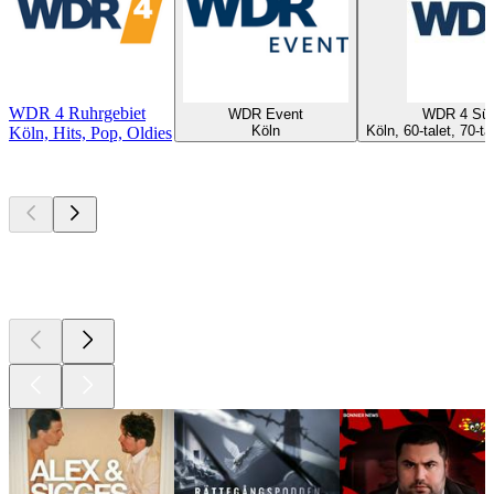
WDR 4 Ruhrgebiet
WDR Event
WDR 4 Süd
Köln
Köln, 60-talet, 70-ta
Köln, Hits, Pop, Oldies
Bästa
poddarna
Bästa
poddarna
Bästa
poddarna