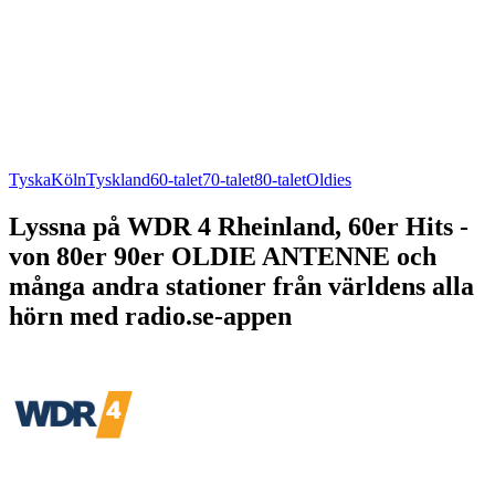
Tyska
Köln
Tyskland
60-talet
70-talet
80-talet
Oldies
Lyssna på WDR 4 Rheinland, 60er Hits -
von 80er 90er OLDIE ANTENNE och
många andra stationer från världens alla
hörn med radio.se-appen