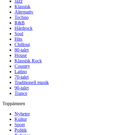
Jazz
Klassisk
Alternativ
Techno
R&B
Hårdrock
Soul
Hits
Chillout
80-talet
House
Klassisk Rock
Country
Latino
70-talet
Traditionell musik
90-talet
Trance
Toppämnen
Nyheter
Kultur
Sport
Politik