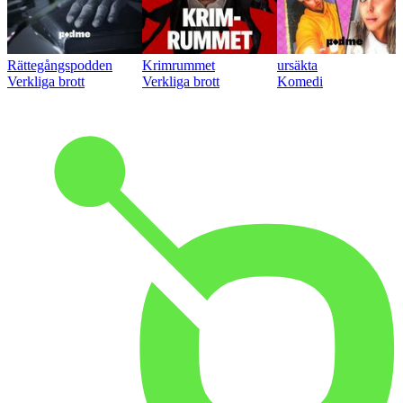
Rättegångspodden
Krimrummet
ursäkta
Verkliga brott
Verkliga brott
Komedi