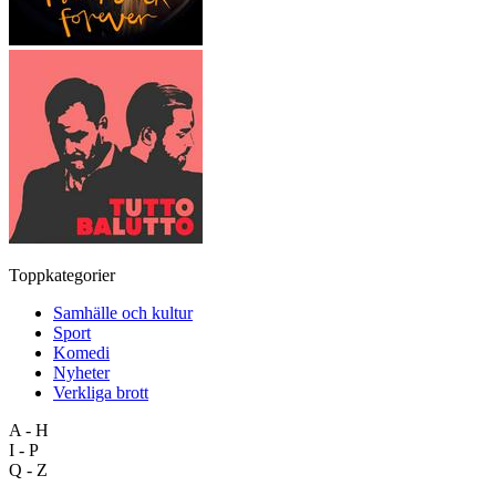
Toppkategorier
Samhälle och kultur
Sport
Komedi
Nyheter
Verkliga brott
A - H
I - P
Q - Z