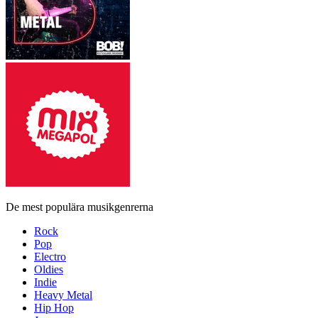
De mest populära musikgenrerna
Rock
Pop
Electro
Oldies
Indie
Heavy Metal
Hip Hop