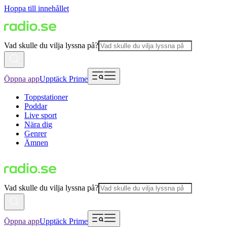
Hoppa till innehållet
Vad skulle du vilja lyssna på?
Öppna app
Upptäck Prime
Toppstationer
Poddar
Live sport
Nära dig
Genrer
Ämnen
Vad skulle du vilja lyssna på?
Öppna app
Upptäck Prime