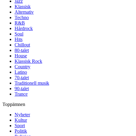
Jazz
Klassisk
Alternativ
Techno
R&B
Hårdrock
Soul
Hits
Chillout
80-talet
House
Klassisk Rock
Country
Latino
70-talet
Traditionell musik
90-talet
Trance
Toppämnen
Nyheter
Kultur
Sport
Politik