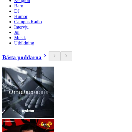
Religion
Barn
DJ
Humor
Campus Radio
Intervju
Jul
Musik
Utbildning
Bästa poddarna