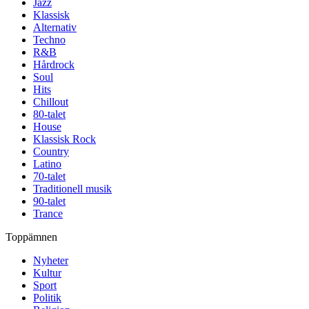
Jazz
Klassisk
Alternativ
Techno
R&B
Hårdrock
Soul
Hits
Chillout
80-talet
House
Klassisk Rock
Country
Latino
70-talet
Traditionell musik
90-talet
Trance
Toppämnen
Nyheter
Kultur
Sport
Politik