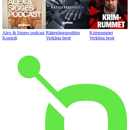
Alex & Sigges podcast
Rättegångspodden
Krimrummet
Komedi
Verkliga brott
Verkliga brott