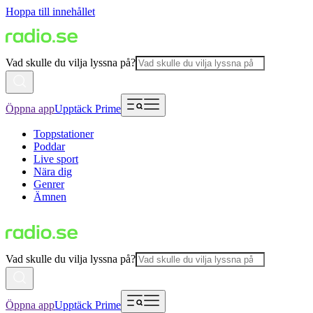
Hoppa till innehållet
Vad skulle du vilja lyssna på?
Öppna app
Upptäck Prime
Toppstationer
Poddar
Live sport
Nära dig
Genrer
Ämnen
Vad skulle du vilja lyssna på?
Öppna app
Upptäck Prime