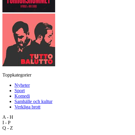
Toppkategorier
Nyheter
Sport
Komedi
Samhälle och kultur
Verkliga brott
A - H
I - P
Q - Z