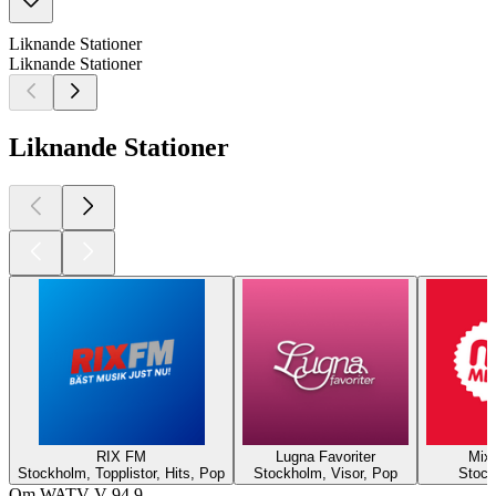
Liknande Stationer
Liknande Stationer
Liknande Stationer
RIX FM
Lugna Favoriter
Mix
Stockholm, Topplistor, Hits, Pop
Stockholm, Visor, Pop
Stock
Om WATV V 94.9