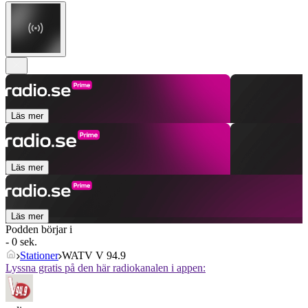
Läs mer
Läs mer
Läs mer
Podden börjar i
- 0 sek.
Stationer
WATV V 94.9
Lyssna gratis på den här radiokanalen i appen: