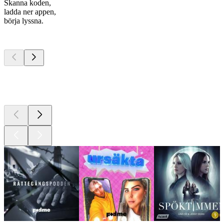
Skanna koden,
ladda ner appen,
börja lyssna.
Bästa
poddarna
Bästa
poddarna
Bästa
poddarna