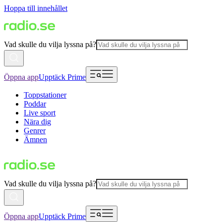
Hoppa till innehållet
Vad skulle du vilja lyssna på?
Öppna app
Upptäck Prime
Toppstationer
Poddar
Live sport
Nära dig
Genrer
Ämnen
Vad skulle du vilja lyssna på?
Öppna app
Upptäck Prime