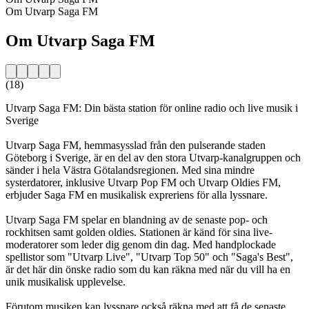
Om Utvarp Saga FM
Om Utvarp Saga FM
(18)
Utvarp Saga FM: Din bästa station för online radio och live musik i
Sverige
Utvarp Saga FM, hemmasysslad från den pulserande staden
Göteborg i Sverige, är en del av den stora Utvarp-kanalgruppen och
sänder i hela Västra Götalandsregionen. Med sina mindre
systerdatorer, inklusive Utvarp Pop FM och Utvarp Oldies FM,
erbjuder Saga FM en musikalisk expreriens för alla lyssnare.
Utvarp Saga FM spelar en blandning av de senaste pop- och
rockhitsen samt golden oldies. Stationen är känd för sina live-
moderatorer som leder dig genom din dag. Med handplockade
spellistor som "Utvarp Live", "Utvarp Top 50" och "Saga's Best",
är det här din önske radio som du kan räkna med när du vill ha en
unik musikalisk upplevelse.
Förutom musiken kan lyssnare också räkna med att få de senaste