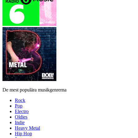
De mest populära musikgenrerna
Rock
Pop
Electro
Oldies
Indie
Heavy Metal
Hip Hop