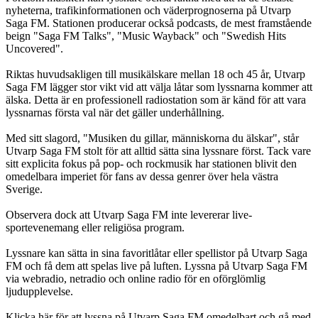
nyheterna, trafikinformationen och väderprognoserna på Utvarp
Saga FM. Stationen producerar också podcasts, de mest framstående
beign "Saga FM Talks", "Music Wayback" och "Swedish Hits
Uncovered".
Riktas huvudsakligen till musikälskare mellan 18 och 45 år, Utvarp
Saga FM lägger stor vikt vid att välja låtar som lyssnarna kommer att
älska. Detta är en professionell radiostation som är känd för att vara
lyssnarnas första val när det gäller underhållning.
Med sitt slagord, "Musiken du gillar, människorna du älskar", står
Utvarp Saga FM stolt för att alltid sätta sina lyssnare först. Tack vare
sitt explicita fokus på pop- och rockmusik har stationen blivit den
omedelbara imperiet för fans av dessa genrer över hela västra
Sverige.
Observera dock att Utvarp Saga FM inte levererar live-
sportevenemang eller religiösa program.
Lyssnare kan sätta in sina favoritlåtar eller spellistor på Utvarp Saga
FM och få dem att spelas live på luften. Lyssna på Utvarp Saga FM
via webradio, netradio och online radio för en oförglömlig
ljudupplevelse.
Klicka här för att lyssna på Utvarp Saga FM omedelbart och gå med