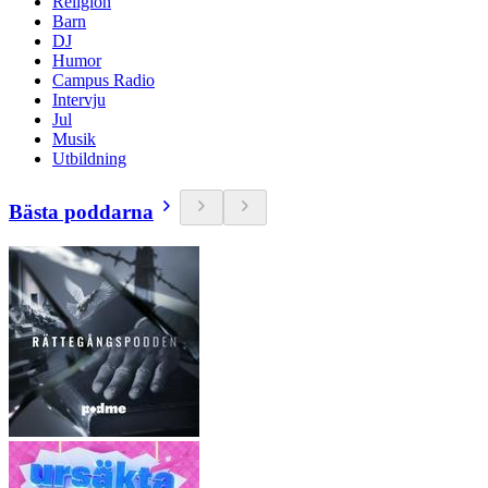
Religion
Barn
DJ
Humor
Campus Radio
Intervju
Jul
Musik
Utbildning
Bästa poddarna