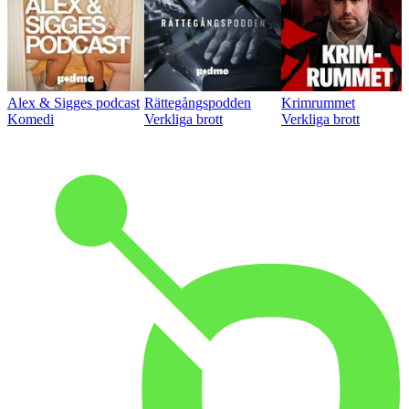
Alex & Sigges podcast
Rättegångspodden
Krimrummet
Komedi
Verkliga brott
Verkliga brott