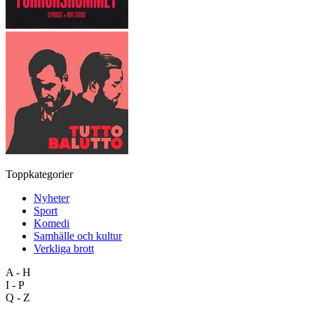
Toppkategorier
Nyheter
Sport
Komedi
Samhälle och kultur
Verkliga brott
A - H
I - P
Q - Z