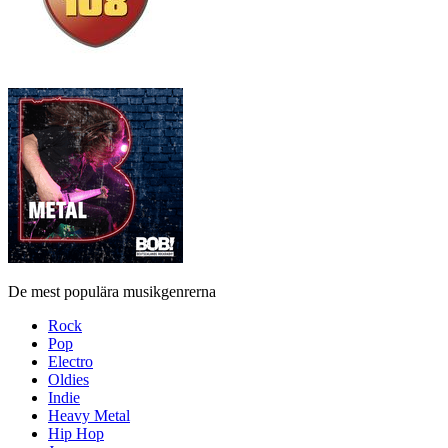
De mest populära musikgenrerna
Rock
Pop
Electro
Oldies
Indie
Heavy Metal
Hip Hop