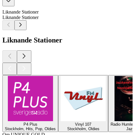
Liknande Stationer
Liknande Stationer
Liknande Stationer
P4 Plus
Vinyl 107
Radio Humleb
Stockholm, Hits, Pop, Oldies
Stockholm, Oldies
Jazz
Om UNIQUE GOLD