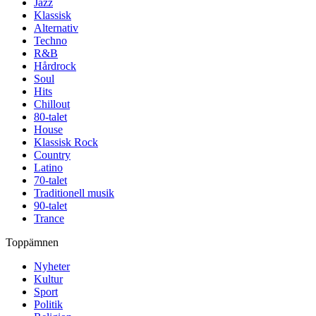
Jazz
Klassisk
Alternativ
Techno
R&B
Hårdrock
Soul
Hits
Chillout
80-talet
House
Klassisk Rock
Country
Latino
70-talet
Traditionell musik
90-talet
Trance
Toppämnen
Nyheter
Kultur
Sport
Politik