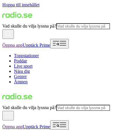
Hoppa till innehållet
Vad skulle du vilja lyssna på?
Öppna app
Upptäck Prime
Toppstationer
Poddar
Live sport
Nära dig
Genrer
Ämnen
Vad skulle du vilja lyssna på?
Öppna app
Upptäck Prime