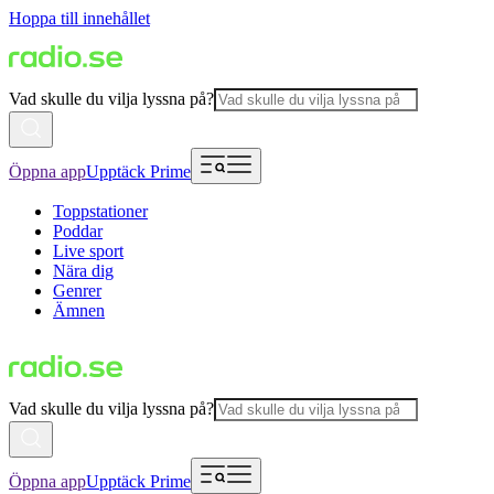
Hoppa till innehållet
Vad skulle du vilja lyssna på?
Öppna app
Upptäck Prime
Toppstationer
Poddar
Live sport
Nära dig
Genrer
Ämnen
Vad skulle du vilja lyssna på?
Öppna app
Upptäck Prime