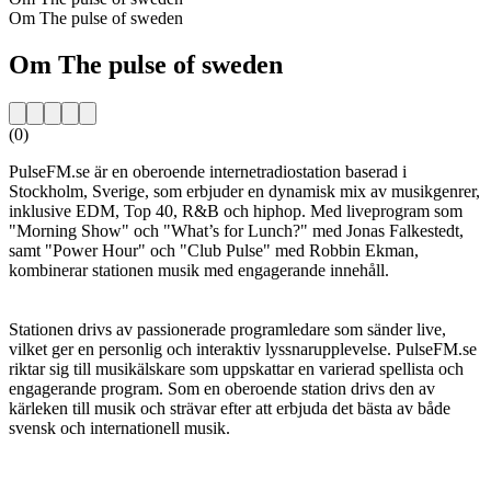
Om The pulse of sweden
Om The pulse of sweden
(0)
PulseFM.se är en oberoende internetradiostation baserad i
Stockholm, Sverige, som erbjuder en dynamisk mix av musikgenrer,
inklusive EDM, Top 40, R&B och hiphop. Med liveprogram som
"Morning Show" och "What’s for Lunch?" med Jonas Falkestedt,
samt "Power Hour" och "Club Pulse" med Robbin Ekman,
kombinerar stationen musik med engagerande innehåll.
Stationen drivs av passionerade programledare som sänder live,
vilket ger en personlig och interaktiv lyssnarupplevelse. PulseFM.se
riktar sig till musikälskare som uppskattar en varierad spellista och
engagerande program. Som en oberoende station drivs den av
kärleken till musik och strävar efter att erbjuda det bästa av både
svensk och internationell musik.
Stationens webbplats