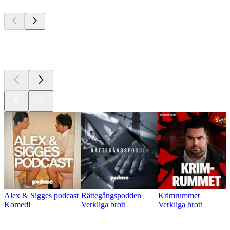
Bästa
poddarna
Bästa
poddarna
Alex & Sigges podcast
Rättegångspodden
Krimrummet
Komedi
Verkliga brott
Verkliga brott