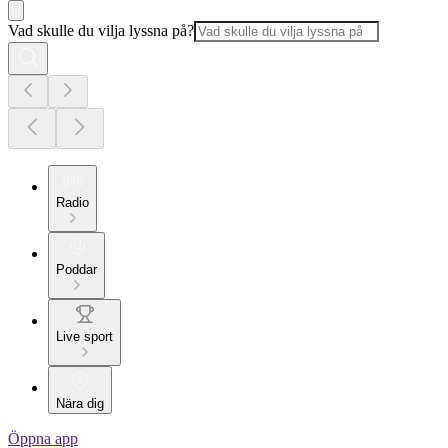
Vad skulle du vilja lyssna på?
Radio
Poddar
Live sport
Nära dig
Öppna app