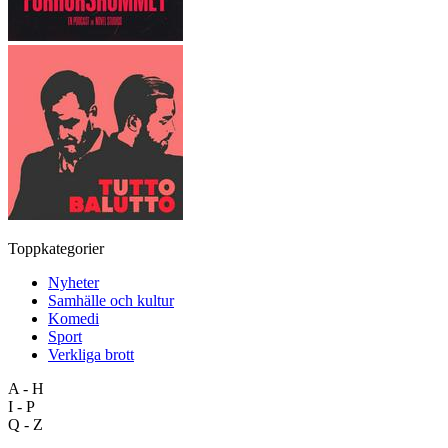
Toppkategorier
Nyheter
Samhälle och kultur
Komedi
Sport
Verkliga brott
A - H
I - P
Q - Z