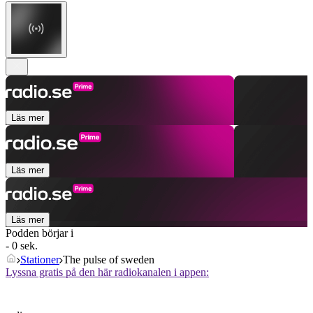
Läs mer
Läs mer
Läs mer
Podden börjar i
- 0 sek.
Stationer
The pulse of sweden
Lyssna gratis på den här radiokanalen i appen: