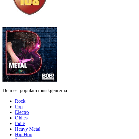
De mest populära musikgenrerna
Rock
Pop
Electro
Oldies
Indie
Heavy Metal
Hip Hop