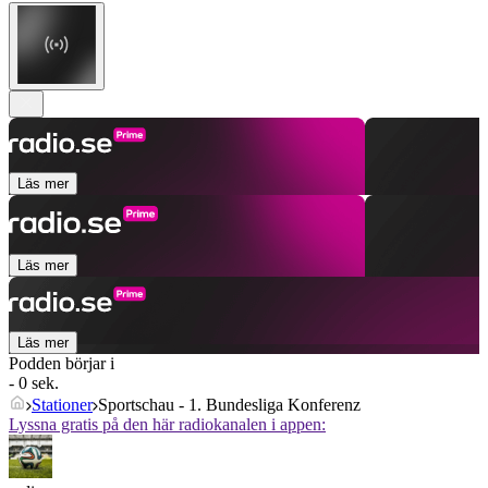
Läs mer
Läs mer
Läs mer
Podden börjar i
- 0 sek.
Stationer
Sportschau - 1. Bundesliga Konferenz
Lyssna gratis på den här radiokanalen i appen: