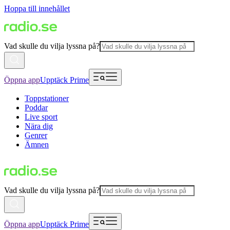
Hoppa till innehållet
Vad skulle du vilja lyssna på?
Öppna app
Upptäck Prime
Toppstationer
Poddar
Live sport
Nära dig
Genrer
Ämnen
Vad skulle du vilja lyssna på?
Öppna app
Upptäck Prime