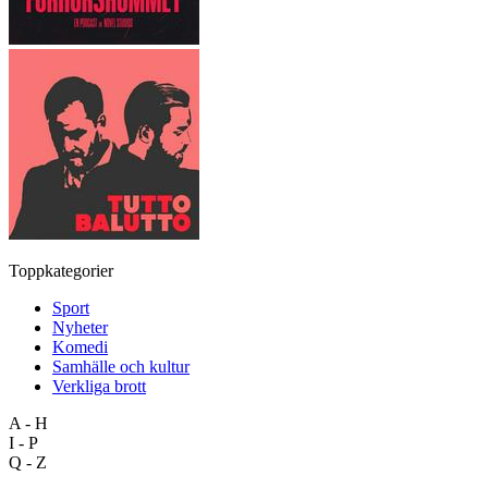
Toppkategorier
Sport
Nyheter
Komedi
Samhälle och kultur
Verkliga brott
A - H
I - P
Q - Z