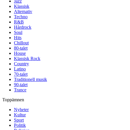
Jazz
Klassisk
Alternativ
Techno
R&B
Hårdrock
Soul
Hits
Chillout
80-talet
House
Klassisk Rock
Country
Latino
70-talet
Traditionell musik
90-talet
Trance
Toppämnen
Nyheter
Kultur
Sport
Politik