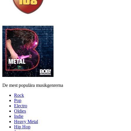
De mest populära musikgenrerna
Rock
Pop
Electro
Oldies
Indie
Heavy Metal
Hip Hop