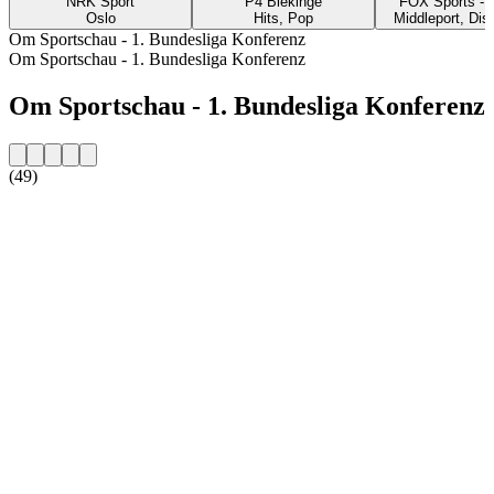
NRK Sport
P4 Blekinge
FOX Sports 
Oslo
Hits, Pop
Middleport, Dis
Om Sportschau - 1. Bundesliga Konferenz
Om Sportschau - 1. Bundesliga Konferenz
Om Sportschau - 1. Bundesliga Konferenz
(49)
Stationens webbplats