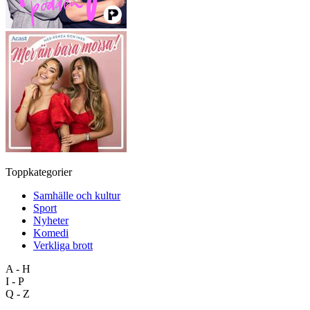
Toppkategorier
Samhälle och kultur
Sport
Nyheter
Komedi
Verkliga brott
A - H
I - P
Q - Z