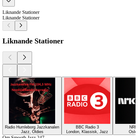
Liknande Stationer
Liknande Stationer
Liknande Stationer
Radio Humleborg Jazzkanalen
BBC Radio 3
NRK
Jazz, Oldies
London, Klassisk, Jazz
Oslo
Om Smooth Jazz 247