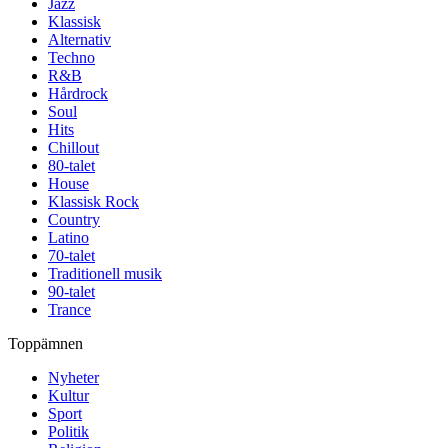
Jazz
Klassisk
Alternativ
Techno
R&B
Hårdrock
Soul
Hits
Chillout
80-talet
House
Klassisk Rock
Country
Latino
70-talet
Traditionell musik
90-talet
Trance
Toppämnen
Nyheter
Kultur
Sport
Politik