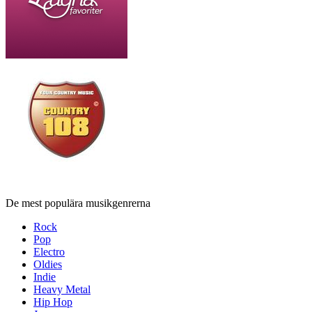
De mest populära musikgenrerna
Rock
Pop
Electro
Oldies
Indie
Heavy Metal
Hip Hop