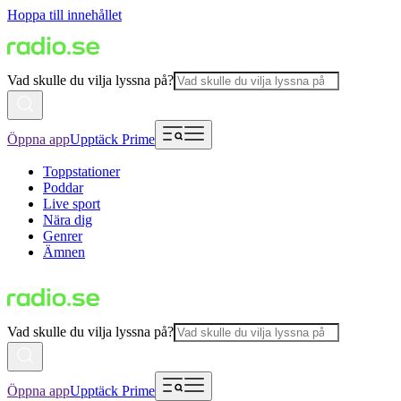
Hoppa till innehållet
Vad skulle du vilja lyssna på?
Öppna app
Upptäck Prime
Toppstationer
Poddar
Live sport
Nära dig
Genrer
Ämnen
Vad skulle du vilja lyssna på?
Öppna app
Upptäck Prime