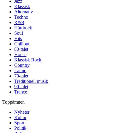
Jazz
Klassisk
Alternativ
Techno
R&B
Hårdrock
Soul
Hits
Chillout
80-talet
House
Klassisk Rock
Country
Latino
70-talet
Traditionell musik
90-talet
Trance
Toppämnen
Nyheter
Kultur
Sport
Politik