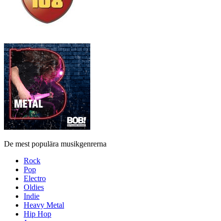
De mest populära musikgenrerna
Rock
Pop
Electro
Oldies
Indie
Heavy Metal
Hip Hop