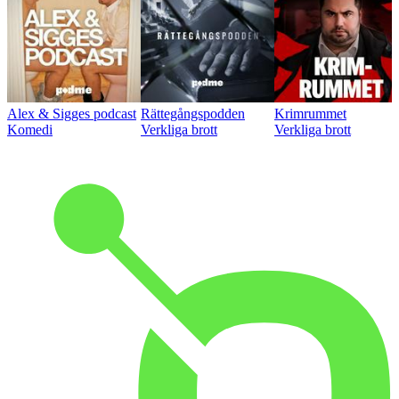
Alex & Sigges podcast
Rättegångspodden
Krimrummet
Komedi
Verkliga brott
Verkliga brott