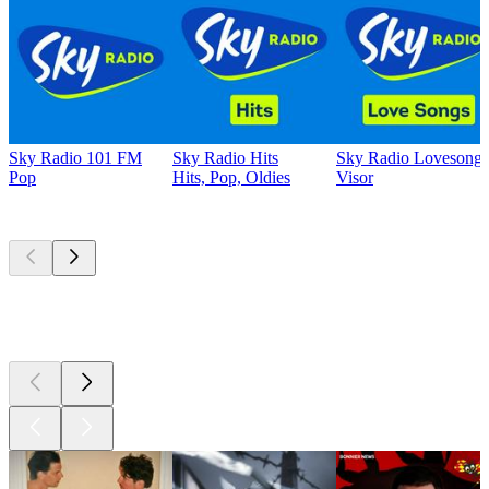
Sky Radio 101 FM
Sky Radio Hits
Sky Radio Lovesongs
Pop
Hits, Pop, Oldies
Visor
Bästa
poddarna
Bästa
poddarna
Bästa
poddarna