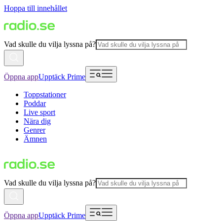
Hoppa till innehållet
Vad skulle du vilja lyssna på?
Öppna app
Upptäck Prime
Toppstationer
Poddar
Live sport
Nära dig
Genrer
Ämnen
Vad skulle du vilja lyssna på?
Öppna app
Upptäck Prime