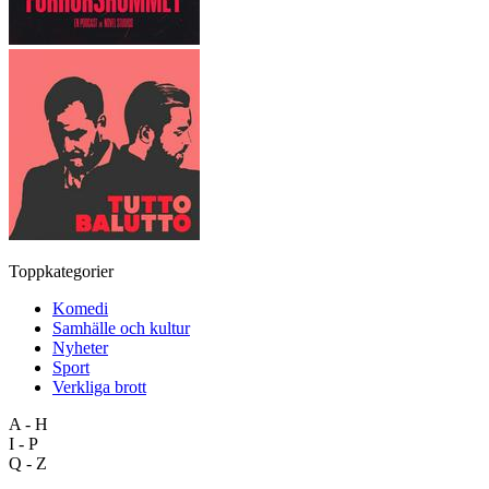
Toppkategorier
Komedi
Samhälle och kultur
Nyheter
Sport
Verkliga brott
A - H
I - P
Q - Z