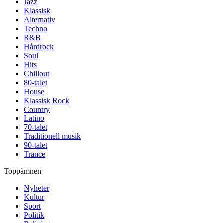
Jazz
Klassisk
Alternativ
Techno
R&B
Hårdrock
Soul
Hits
Chillout
80-talet
House
Klassisk Rock
Country
Latino
70-talet
Traditionell musik
90-talet
Trance
Toppämnen
Nyheter
Kultur
Sport
Politik