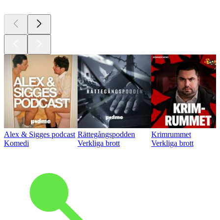
Alex & Sigges podcast
Rättegångspodden
Krimrummet
Komedi
Verkliga brott
Verkliga brott