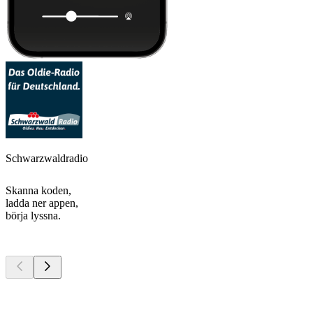
Schwarzwaldradio
Skanna koden,
ladda ner appen,
börja lyssna.
Bästa
poddarna
Bästa
poddarna
Bästa
poddarna