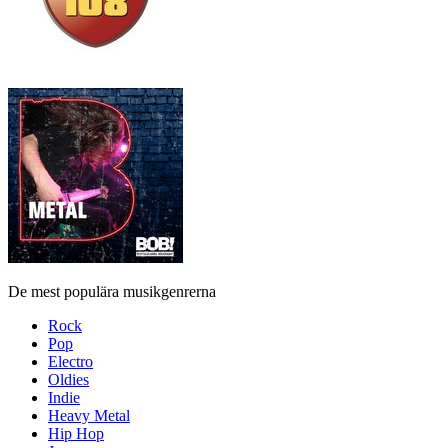
De mest populära musikgenrerna
Rock
Pop
Electro
Oldies
Indie
Heavy Metal
Hip Hop