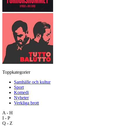
Toppkategorier
Samhälle och kultur
Sport
Komedi
Nyheter
Verkliga brott
A - H
I - P
Q - Z