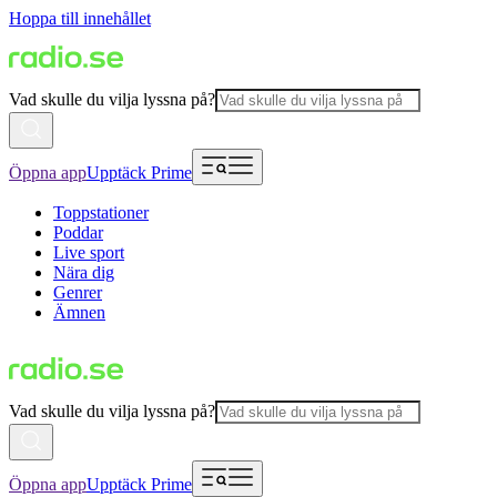
Hoppa till innehållet
Vad skulle du vilja lyssna på?
Öppna app
Upptäck Prime
Toppstationer
Poddar
Live sport
Nära dig
Genrer
Ämnen
Vad skulle du vilja lyssna på?
Öppna app
Upptäck Prime