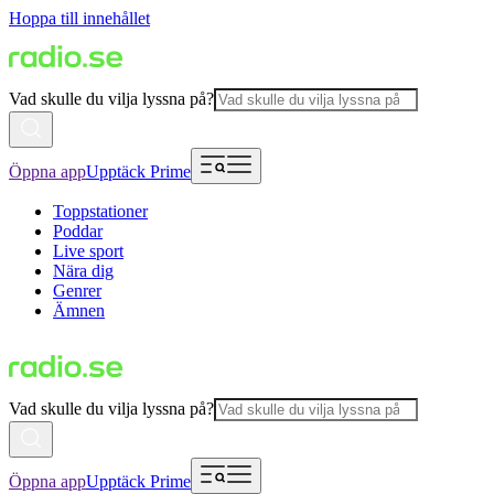
Hoppa till innehållet
Vad skulle du vilja lyssna på?
Öppna app
Upptäck Prime
Toppstationer
Poddar
Live sport
Nära dig
Genrer
Ämnen
Vad skulle du vilja lyssna på?
Öppna app
Upptäck Prime