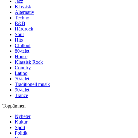
Jazz
Klassisk
Alternativ
Techno
R&B
Hårdrock
Soul
Hits
Chillout
80-talet
House
Klassisk Rock
Country
Latino
70-talet
Traditionell musik
90-talet
Trance
Toppämnen
Nyheter
Kultur
Sport
Politik