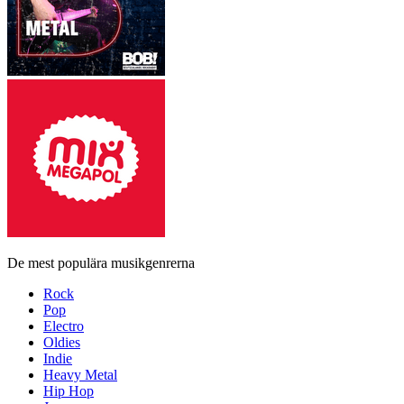
De mest populära musikgenrerna
Rock
Pop
Electro
Oldies
Indie
Heavy Metal
Hip Hop