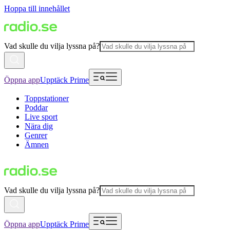
Hoppa till innehållet
Vad skulle du vilja lyssna på?
Öppna app
Upptäck Prime
Toppstationer
Poddar
Live sport
Nära dig
Genrer
Ämnen
Vad skulle du vilja lyssna på?
Öppna app
Upptäck Prime