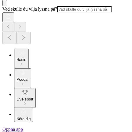
Vad skulle du vilja lyssna på?
Radio
Poddar
Live sport
Nära dig
Öppna app