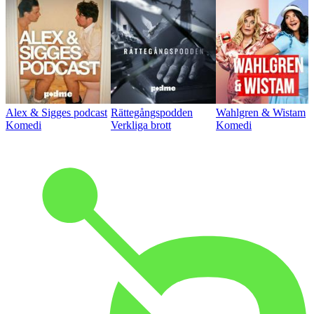
Alex & Sigges podcast
Rättegångspodden
Wahlgren & Wistam
Komedi
Verkliga brott
Komedi