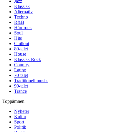
Jazz
Klassisk
Alternativ
Techno
R&B
Hårdrock
Soul
Hits
Chillout
80-talet
House
Klassisk Rock
Country
Latino
70-talet
Traditionell musik
90-talet
Trance
Toppämnen
Nyheter
Kultur
Sport
Politik