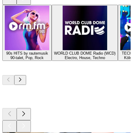
90s HITS by rautemusik
WORLD CLUB DOME Radio (WCD)
TECHN
90-talet, Pop, Rock
Electro, House, Techno
Köln,
Bästa
poddarna
Bästa
poddarna
Bästa
poddarna