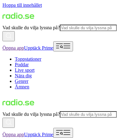
Hoppa till innehållet
Vad skulle du vilja lyssna på?
Öppna app
Upptäck Prime
Toppstationer
Poddar
Live sport
Nära dig
Genrer
Ämnen
Vad skulle du vilja lyssna på?
Öppna app
Upptäck Prime