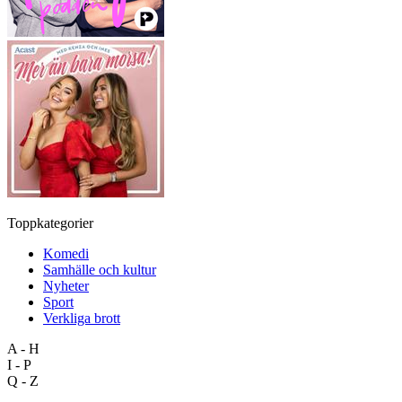
Toppkategorier
Komedi
Samhälle och kultur
Nyheter
Sport
Verkliga brott
A - H
I - P
Q - Z