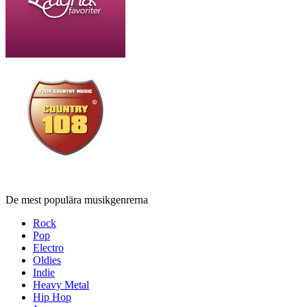
De mest populära musikgenrerna
Rock
Pop
Electro
Oldies
Indie
Heavy Metal
Hip Hop