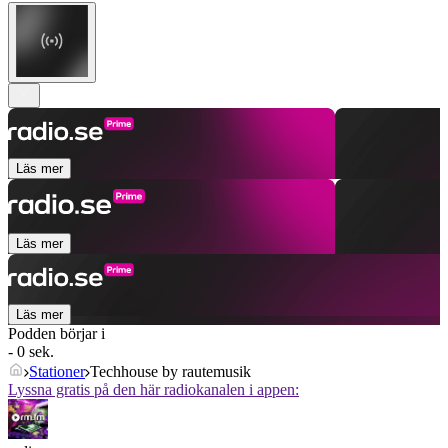
Läs mer
Läs mer
Läs mer
Podden börjar i
- 0 sek.
Stationer
Techhouse by rautemusik
Lyssna gratis på den här radiokanalen i appen: