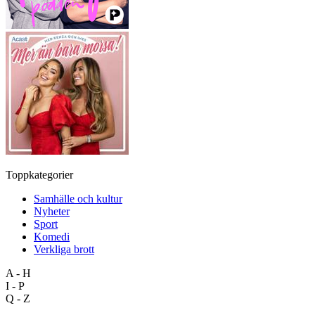
Toppkategorier
Samhälle och kultur
Nyheter
Sport
Komedi
Verkliga brott
A - H
I - P
Q - Z