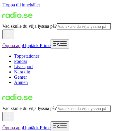
Hoppa till innehållet
Vad skulle du vilja lyssna på?
Öppna app
Upptäck Prime
Toppstationer
Poddar
Live sport
Nära dig
Genrer
Ämnen
Vad skulle du vilja lyssna på?
Öppna app
Upptäck Prime