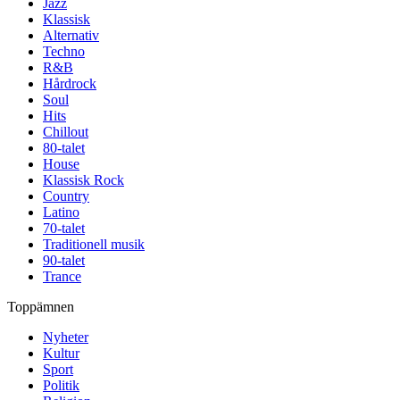
Jazz
Klassisk
Alternativ
Techno
R&B
Hårdrock
Soul
Hits
Chillout
80-talet
House
Klassisk Rock
Country
Latino
70-talet
Traditionell musik
90-talet
Trance
Toppämnen
Nyheter
Kultur
Sport
Politik