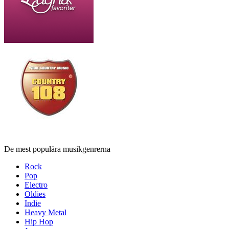
De mest populära musikgenrerna
Rock
Pop
Electro
Oldies
Indie
Heavy Metal
Hip Hop