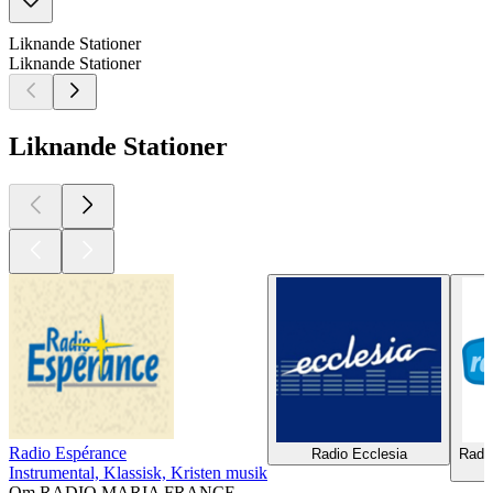
Liknande Stationer
Liknande Stationer
Liknande Stationer
Radio Espérance
Radio Ecclesia
Radi
Instrumental, Klassisk, Kristen musik
Om RADIO MARIA FRANCE