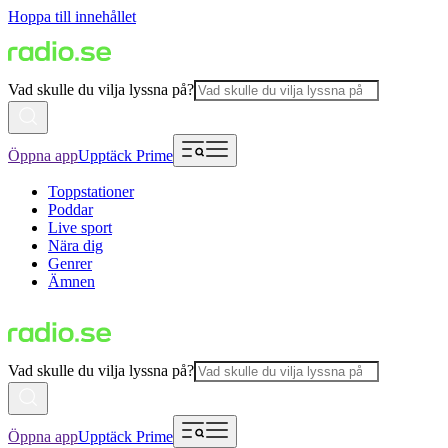
Hoppa till innehållet
Vad skulle du vilja lyssna på?
Öppna app
Upptäck Prime
Toppstationer
Poddar
Live sport
Nära dig
Genrer
Ämnen
Vad skulle du vilja lyssna på?
Öppna app
Upptäck Prime