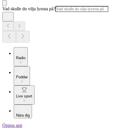
Vad skulle du vilja lyssna på?
Radio
Poddar
Live sport
Nära dig
Öppna app