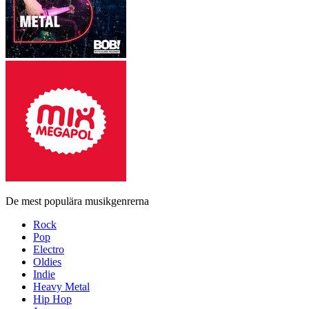
De mest populära musikgenrerna
Rock
Pop
Electro
Oldies
Indie
Heavy Metal
Hip Hop