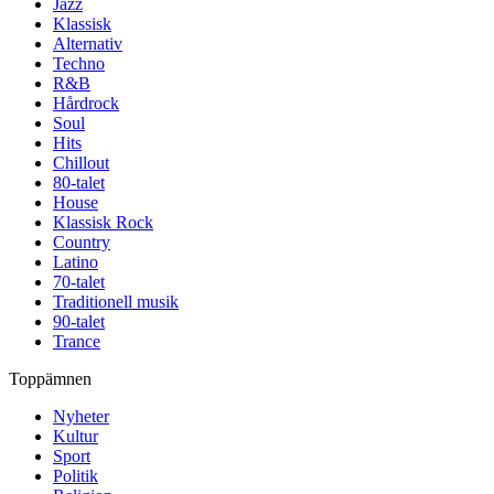
Jazz
Klassisk
Alternativ
Techno
R&B
Hårdrock
Soul
Hits
Chillout
80-talet
House
Klassisk Rock
Country
Latino
70-talet
Traditionell musik
90-talet
Trance
Toppämnen
Nyheter
Kultur
Sport
Politik