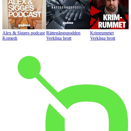
Alex & Sigges podcast
Rättegångspodden
Krimrummet
Komedi
Verkliga brott
Verkliga brott