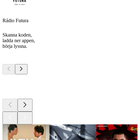
Rádio Futura
Skanna koden,
ladda ner appen,
börja lyssna.
Bästa
poddarna
Bästa
poddarna
Bästa
poddarna