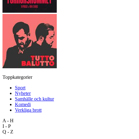
Toppkategorier
Sport
Nyheter
Samhälle och kultur
Komedi
Verkliga brott
A - H
I - P
Q - Z