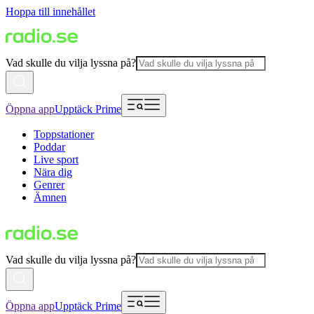
Hoppa till innehållet
Vad skulle du vilja lyssna på?
Öppna app
Upptäck Prime
Toppstationer
Poddar
Live sport
Nära dig
Genrer
Ämnen
Vad skulle du vilja lyssna på?
Öppna app
Upptäck Prime