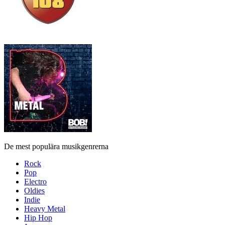
De mest populära musikgenrerna
Rock
Pop
Electro
Oldies
Indie
Heavy Metal
Hip Hop