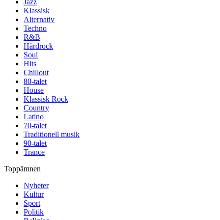
Jazz
Klassisk
Alternativ
Techno
R&B
Hårdrock
Soul
Hits
Chillout
80-talet
House
Klassisk Rock
Country
Latino
70-talet
Traditionell musik
90-talet
Trance
Toppämnen
Nyheter
Kultur
Sport
Politik