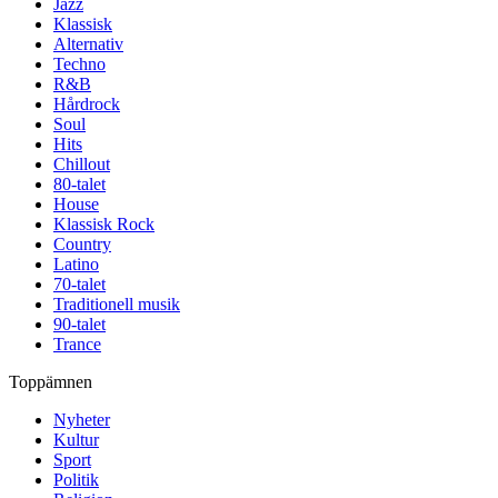
Jazz
Klassisk
Alternativ
Techno
R&B
Hårdrock
Soul
Hits
Chillout
80-talet
House
Klassisk Rock
Country
Latino
70-talet
Traditionell musik
90-talet
Trance
Toppämnen
Nyheter
Kultur
Sport
Politik