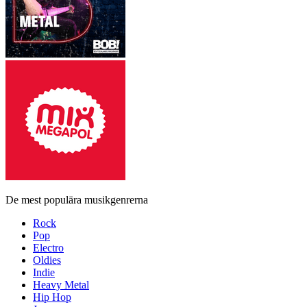
De mest populära musikgenrerna
Rock
Pop
Electro
Oldies
Indie
Heavy Metal
Hip Hop