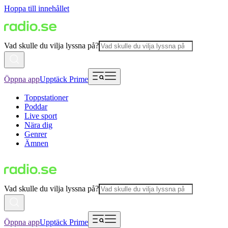
Hoppa till innehållet
Vad skulle du vilja lyssna på?
Öppna app
Upptäck Prime
Toppstationer
Poddar
Live sport
Nära dig
Genrer
Ämnen
Vad skulle du vilja lyssna på?
Öppna app
Upptäck Prime