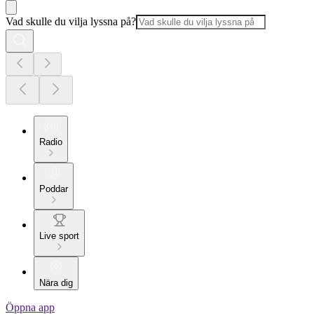
Vad skulle du vilja lyssna på?
Radio
Poddar
Live sport
Nära dig
Öppna app