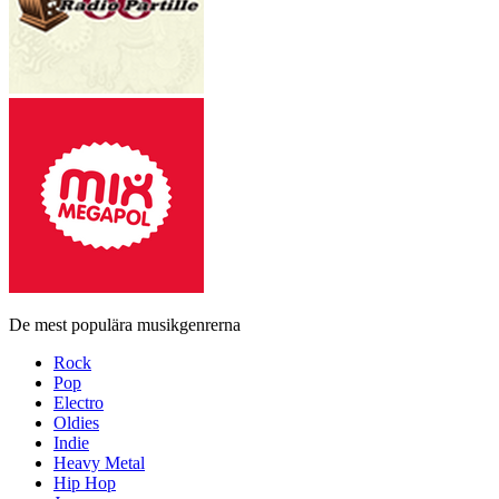
De mest populära musikgenrerna
Rock
Pop
Electro
Oldies
Indie
Heavy Metal
Hip Hop