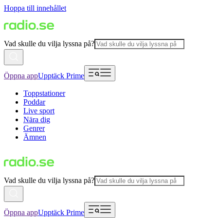
Hoppa till innehållet
Vad skulle du vilja lyssna på?
Öppna app
Upptäck Prime
Toppstationer
Poddar
Live sport
Nära dig
Genrer
Ämnen
Vad skulle du vilja lyssna på?
Öppna app
Upptäck Prime