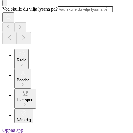
Vad skulle du vilja lyssna på?
Radio
Poddar
Live sport
Nära dig
Öppna app