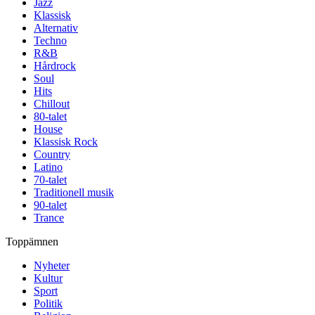
Jazz
Klassisk
Alternativ
Techno
R&B
Hårdrock
Soul
Hits
Chillout
80-talet
House
Klassisk Rock
Country
Latino
70-talet
Traditionell musik
90-talet
Trance
Toppämnen
Nyheter
Kultur
Sport
Politik