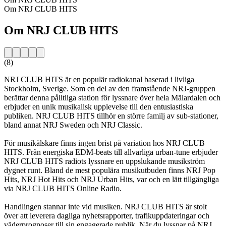
Om NRJ CLUB HITS
Om NRJ CLUB HITS
(8)
NRJ CLUB HITS är en populär radiokanal baserad i livliga
Stockholm, Sverige. Som en del av den framstående NRJ-gruppen
berättar denna pålitliga station för lyssnare över hela Mälardalen och
erbjuder en unik musikalisk upplevelse till den entusiastiska
publiken. NRJ CLUB HITS tillhör en större familj av sub-stationer,
bland annat NRJ Sweden och NRJ Classic.
För musikälskare finns ingen brist på variation hos NRJ CLUB
HITS. Från energiska EDM-beats till allvarliga urban-tune erbjuder
NRJ CLUB HITS radiots lyssnare en uppslukande musikström
dygnet runt. Bland de mest populära musikutbuden finns NRJ Pop
Hits, NRJ Hot Hits och NRJ Urban Hits, var och en lätt tillgängliga
via NRJ CLUB HITS Online Radio.
Handlingen stannar inte vid musiken. NRJ CLUB HITS är stolt
över att leverera dagliga nyhetsrapporter, trafikuppdateringar och
väderprognoser till sin engagerade publik. När du lyssnar på NRJ