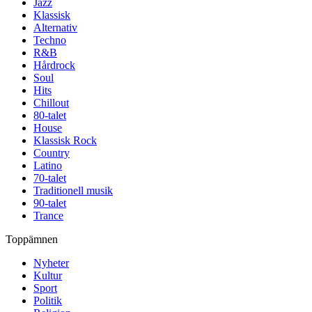
Jazz
Klassisk
Alternativ
Techno
R&B
Hårdrock
Soul
Hits
Chillout
80-talet
House
Klassisk Rock
Country
Latino
70-talet
Traditionell musik
90-talet
Trance
Toppämnen
Nyheter
Kultur
Sport
Politik