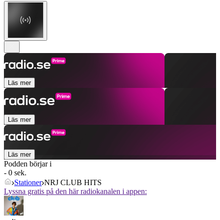
Läs mer
Läs mer
Läs mer
Podden börjar i
- 0 sek.
Stationer
NRJ CLUB HITS
Lyssna gratis på den här radiokanalen i appen: