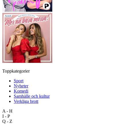
Toppkategorier
Sport
Nyheter
Komedi
Samhälle och kultur
Verkliga brott
A - H
I - P
Q - Z