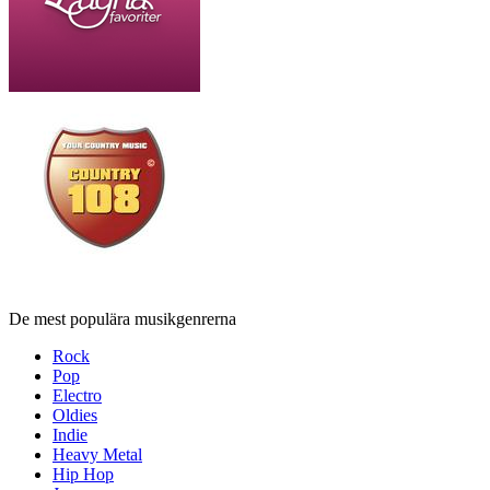
De mest populära musikgenrerna
Rock
Pop
Electro
Oldies
Indie
Heavy Metal
Hip Hop