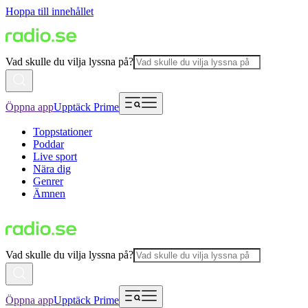
Hoppa till innehållet
Vad skulle du vilja lyssna på?
Öppna app
Upptäck Prime
Toppstationer
Poddar
Live sport
Nära dig
Genrer
Ämnen
Vad skulle du vilja lyssna på?
Öppna app
Upptäck Prime