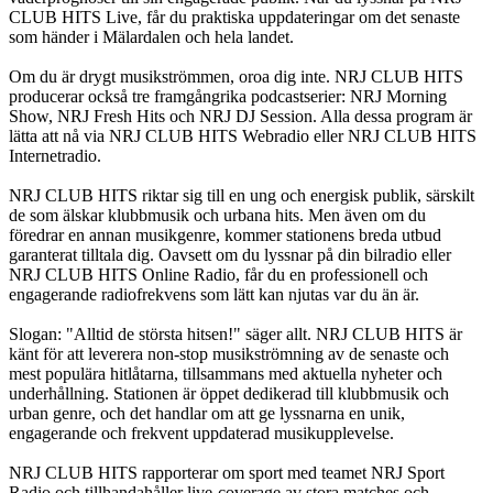
CLUB HITS Live, får du praktiska uppdateringar om det senaste
som händer i Mälardalen och hela landet.
Om du är drygt musikströmmen, oroa dig inte. NRJ CLUB HITS
producerar också tre framgångrika podcastserier: NRJ Morning
Show, NRJ Fresh Hits och NRJ DJ Session. Alla dessa program är
lätta att nå via NRJ CLUB HITS Webradio eller NRJ CLUB HITS
Internetradio.
NRJ CLUB HITS riktar sig till en ung och energisk publik, särskilt
de som älskar klubbmusik och urbana hits. Men även om du
föredrar en annan musikgenre, kommer stationens breda utbud
garanterat tilltala dig. Oavsett om du lyssnar på din bilradio eller
NRJ CLUB HITS Online Radio, får du en professionell och
engagerande radiofrekvens som lätt kan njutas var du än är.
Slogan: "Alltid de största hitsen!" säger allt. NRJ CLUB HITS är
känt för att leverera non-stop musikströmning av de senaste och
mest populära hitlåtarna, tillsammans med aktuella nyheter och
underhållning. Stationen är öppet dedikerad till klubbmusik och
urban genre, och det handlar om att ge lyssnarna en unik,
engagerande och frekvent uppdaterad musikupplevelse.
NRJ CLUB HITS rapporterar om sport med teamet NRJ Sport
Radio och tillhandahåller live-coverage av stora matches och