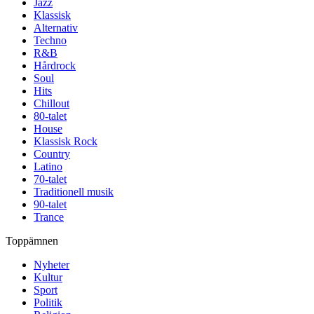
Jazz
Klassisk
Alternativ
Techno
R&B
Hårdrock
Soul
Hits
Chillout
80-talet
House
Klassisk Rock
Country
Latino
70-talet
Traditionell musik
90-talet
Trance
Toppämnen
Nyheter
Kultur
Sport
Politik