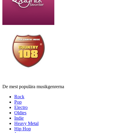
De mest populära musikgenrerna
Rock
Pop
Electro
Oldies
Indie
Heavy Metal
Hip Hop