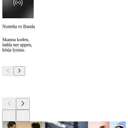
Norteña vs Banda
Skanna koden,
ladda ner appen,
börja lyssna.
Bästa
poddarna
Bästa
poddarna
Bästa
poddarna