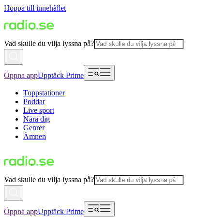
Hoppa till innehållet
Vad skulle du vilja lyssna på?
Öppna app
Upptäck Prime
Toppstationer
Poddar
Live sport
Nära dig
Genrer
Ämnen
Vad skulle du vilja lyssna på?
Öppna app
Upptäck Prime