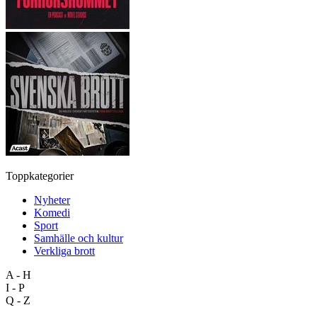
Toppkategorier
Nyheter
Komedi
Sport
Samhälle och kultur
Verkliga brott
A - H
I - P
Q - Z