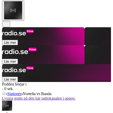
Läs mer
Läs mer
Läs mer
Podden börjar i
- 0 sek.
Stationer
Norteña vs Banda
Lyssna gratis på den här radiokanalen i appen: