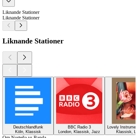
Liknande Stationer
Liknande Stationer
Liknande Stationer
Deutschlandfunk
BBC Radio 3
Lovely Instrumen
Köln, Klassisk
London, Klassisk, Jazz
Klassisk, Lä
Om Norteña vs Banda