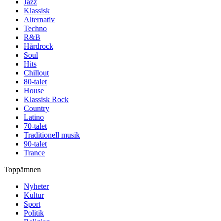
Jazz
Klassisk
Alternativ
Techno
R&B
Hårdrock
Soul
Hits
Chillout
80-talet
House
Klassisk Rock
Country
Latino
70-talet
Traditionell musik
90-talet
Trance
Toppämnen
Nyheter
Kultur
Sport
Politik