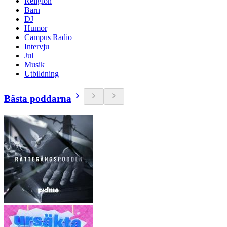
Religion
Barn
DJ
Humor
Campus Radio
Intervju
Jul
Musik
Utbildning
Bästa poddarna