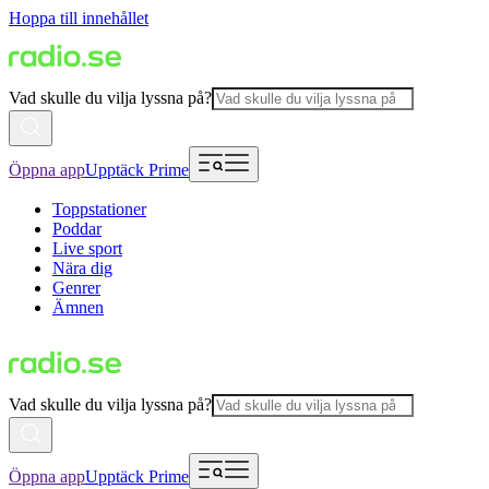
Hoppa till innehållet
Vad skulle du vilja lyssna på?
Öppna app
Upptäck Prime
Toppstationer
Poddar
Live sport
Nära dig
Genrer
Ämnen
Vad skulle du vilja lyssna på?
Öppna app
Upptäck Prime