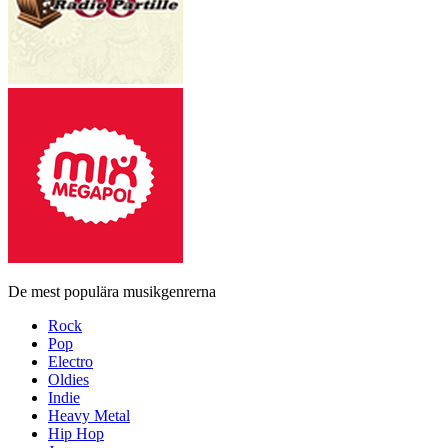
De mest populära musikgenrerna
Rock
Pop
Electro
Oldies
Indie
Heavy Metal
Hip Hop