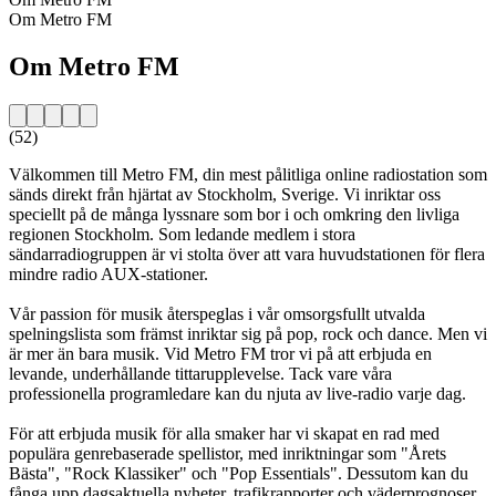
Om Metro FM
Om Metro FM
(52)
Välkommen till Metro FM, din mest pålitliga online radiostation som
sänds direkt från hjärtat av Stockholm, Sverige. Vi inriktar oss
speciellt på de många lyssnare som bor i och omkring den livliga
regionen Stockholm. Som ledande medlem i stora
sändarradiogruppen är vi stolta över att vara huvudstationen för flera
mindre radio AUX-stationer.
Vår passion för musik återspeglas i vår omsorgsfullt utvalda
spelningslista som främst inriktar sig på pop, rock och dance. Men vi
är mer än bara musik. Vid Metro FM tror vi på att erbjuda en
levande, underhållande tittarupplevelse. Tack vare våra
professionella programledare kan du njuta av live-radio varje dag.
För att erbjuda musik för alla smaker har vi skapat en rad med
populära genrebaserade spellistor, med inriktningar som "Årets
Bästa", "Rock Klassiker" och "Pop Essentials". Dessutom kan du
fånga upp dagsaktuella nyheter, trafikrapporter och väderprognoser