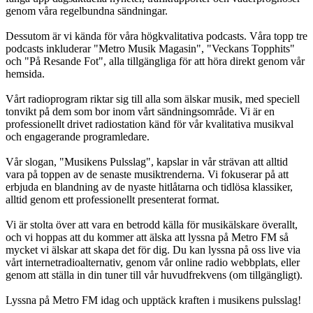
genom våra regelbundna sändningar.
Dessutom är vi kända för våra högkvalitativa podcasts. Våra topp tre
podcasts inkluderar "Metro Musik Magasin", "Veckans Topphits"
och "På Resande Fot", alla tillgängliga för att höra direkt genom vår
hemsida.
Vårt radioprogram riktar sig till alla som älskar musik, med speciell
tonvikt på dem som bor inom vårt sändningsområde. Vi är en
professionellt drivet radiostation känd för vår kvalitativa musikval
och engagerande programledare.
Vår slogan, "Musikens Pulsslag", kapslar in vår strävan att alltid
vara på toppen av de senaste musiktrenderna. Vi fokuserar på att
erbjuda en blandning av de nyaste hitlåtarna och tidlösa klassiker,
alltid genom ett professionellt presenterat format.
Vi är stolta över att vara en betrodd källa för musikälskare överallt,
och vi hoppas att du kommer att älska att lyssna på Metro FM så
mycket vi älskar att skapa det för dig. Du kan lyssna på oss live via
vårt internetradioalternativ, genom vår online radio webbplats, eller
genom att ställa in din tuner till vår huvudfrekvens (om tillgängligt).
Lyssna på Metro FM idag och upptäck kraften i musikens pulsslag!