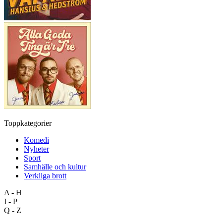
Toppkategorier
Komedi
Nyheter
Sport
Samhälle och kultur
Verkliga brott
A - H
I - P
Q - Z