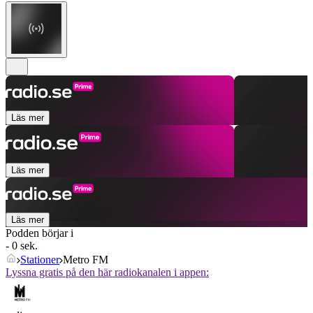
Läs mer
Läs mer
Läs mer
Podden börjar i
- 0 sek.
Stationer
Metro FM
Lyssna gratis på den här radiokanalen i appen: