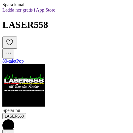
Spara kanal
Ladda ner gratis i App Store
LASER558
80-talet
Pop
Spelar nu
LASER558