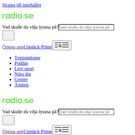
Hoppa till innehållet
Vad skulle du vilja lyssna på?
Öppna app
Upptäck Prime
Toppstationer
Poddar
Live sport
Nära dig
Genrer
Ämnen
Vad skulle du vilja lyssna på?
Öppna app
Upptäck Prime