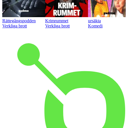
Rättegångspodden
Krimrummet
ursäkta
Verkliga brott
Verkliga brott
Komedi