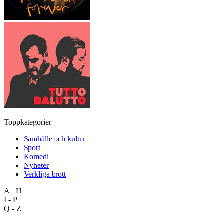
Toppkategorier
Samhälle och kultur
Sport
Komedi
Nyheter
Verkliga brott
A - H
I - P
Q - Z