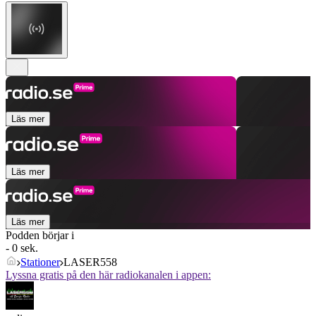
Läs mer
Läs mer
Läs mer
Podden börjar i
- 0 sek.
Stationer
LASER558
Lyssna gratis på den här radiokanalen i appen: