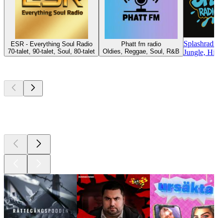
Splashrad
ESR - Everything Soul Radio
Phatt fm radio
70-talet, 90-talet, Soul, 80-talet
Oldies, Reggae, Soul, R&B
Jungle, H
Bästa
poddarna
Bästa
poddarna
Bästa
poddarna