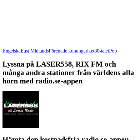
Engelska
East Midlands
Förenade konungariket
80-talet
Pop
Lyssna på LASER558, RIX FM och
många andra stationer från världens alla
hörn med radio.se-appen
Hämta den kostnadsfria radio.se-appen