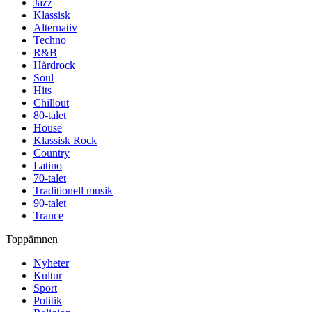
Jazz
Klassisk
Alternativ
Techno
R&B
Hårdrock
Soul
Hits
Chillout
80-talet
House
Klassisk Rock
Country
Latino
70-talet
Traditionell musik
90-talet
Trance
Toppämnen
Nyheter
Kultur
Sport
Politik