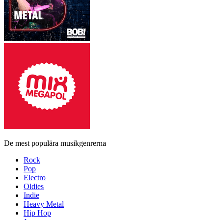
De mest populära musikgenrerna
Rock
Pop
Electro
Oldies
Indie
Heavy Metal
Hip Hop