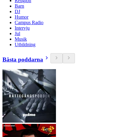
Religion
Barn
DJ
Humor
Campus Radio
Intervju
Jul
Musik
Utbildning
Bästa poddarna