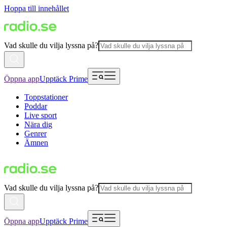
Hoppa till innehållet
Vad skulle du vilja lyssna på?
Öppna app
Upptäck Prime
Toppstationer
Poddar
Live sport
Nära dig
Genrer
Ämnen
Vad skulle du vilja lyssna på?
Öppna app
Upptäck Prime