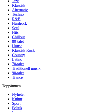
Jazz
Klassisk
Alternativ
Techno
R&B
Hårdrock
Soul
Hits
Chillout
80-talet
House
Klassisk Rock
Country
Latino
70-talet
Traditionell musik
90-talet
Trance
Toppämnen
Nyheter
Kultur
Sport
Politik