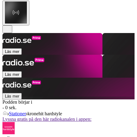
Läs mer
Läs mer
Läs mer
Podden börjar i
- 0 sek.
Stationer
kronehit hardstyle
Lyssna gratis på den här radiokanalen i appen: