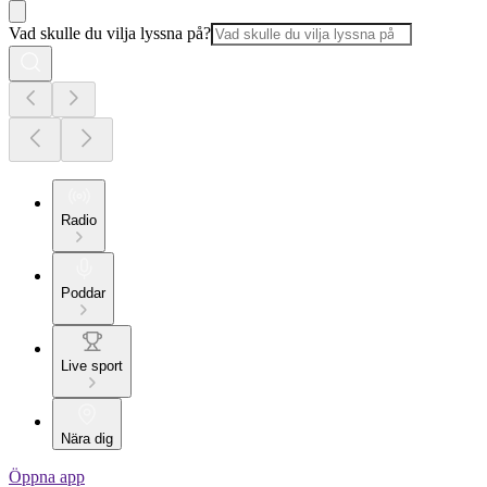
Vad skulle du vilja lyssna på?
Radio
Poddar
Live sport
Nära dig
Öppna app