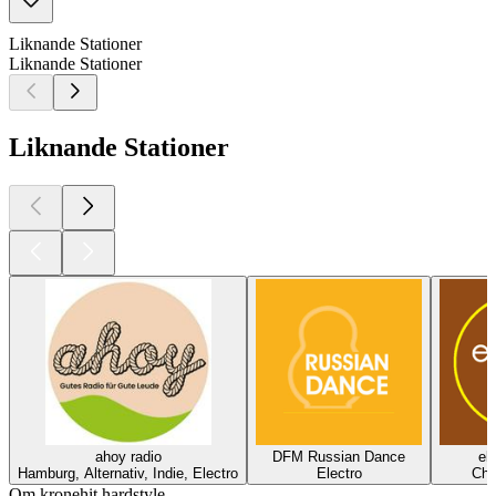
Liknande Stationer
Liknande Stationer
Liknande Stationer
ahoy radio
DFM Russian Dance
el
Hamburg, Alternativ, Indie, Electro
Electro
Chil
Om kronehit hardstyle