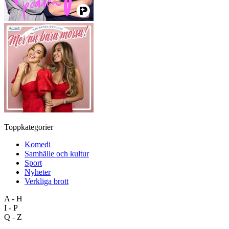
Toppkategorier
Komedi
Samhälle och kultur
Sport
Nyheter
Verkliga brott
A - H
I - P
Q - Z