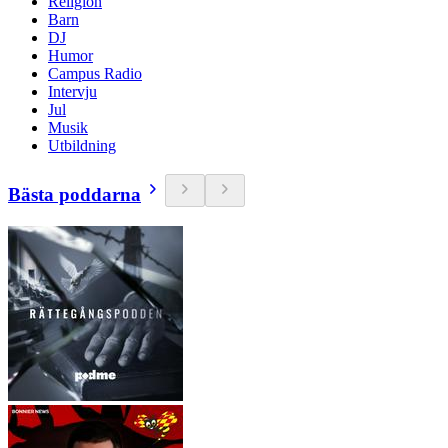
Religion
Barn
DJ
Humor
Campus Radio
Intervju
Jul
Musik
Utbildning
Bästa poddarna