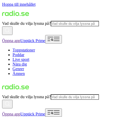
Hoppa till innehållet
Vad skulle du vilja lyssna på?
Öppna app
Upptäck Prime
Toppstationer
Poddar
Live sport
Nära dig
Genrer
Ämnen
Vad skulle du vilja lyssna på?
Öppna app
Upptäck Prime