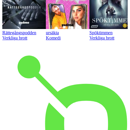
Rättegångspodden
ursäkta
Spöktimmen
Verkliga brott
Komedi
Verkliga brott