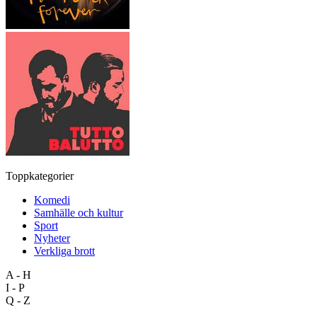
Toppkategorier
Komedi
Samhälle och kultur
Sport
Nyheter
Verkliga brott
A - H
I - P
Q - Z