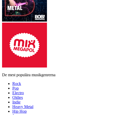
De mest populära musikgenrerna
Rock
Pop
Electro
Oldies
Indie
Heavy Metal
Hip Hop