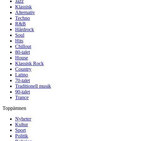
Jazz
Klassisk
Alternativ
Techno
R&B
Hårdrock
Soul
Hits
Chillout
80-talet
House
Klassisk Rock
Country
Latino
70-talet
Traditionell musik
90-talet
Trance
Toppämnen
Nyheter
Kultur
Sport
Politik