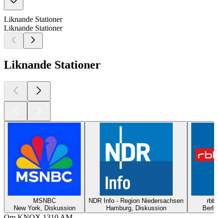
Liknande Stationer
Liknande Stationer
Liknande Stationer
MSNBC
NDR Info - Region Niedersachsen
rbb2
New York, Diskussion
Hamburg, Diskussion
Berli
Om KNOX 1310 AM