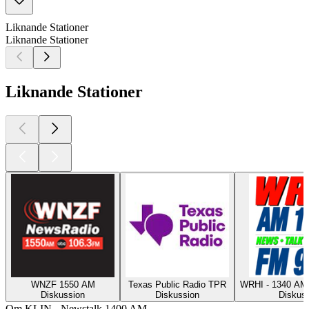
Liknande Stationer
Liknande Stationer
Liknande Stationer
WNZF 1550 AM
Texas Public Radio TPR
WRHI - 1340 AM
Diskussion
Diskussion
Diskus
Om KLIN - Newstalk 1400 AM