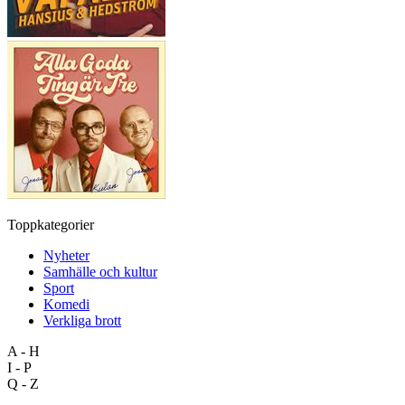
Toppkategorier
Nyheter
Samhälle och kultur
Sport
Komedi
Verkliga brott
A - H
I - P
Q - Z