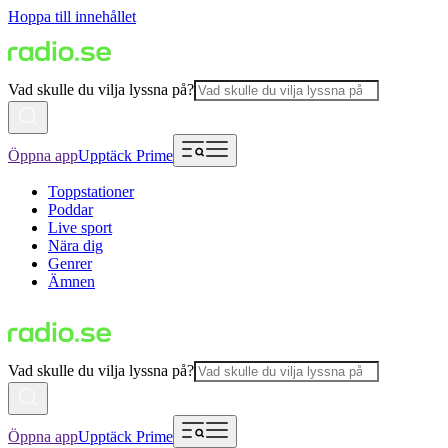
Hoppa till innehållet
Vad skulle du vilja lyssna på?
Öppna app
Upptäck Prime
Toppstationer
Poddar
Live sport
Nära dig
Genrer
Ämnen
Vad skulle du vilja lyssna på?
Öppna app
Upptäck Prime