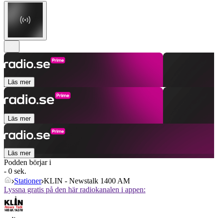
Läs mer
Läs mer
Läs mer
Podden börjar i
- 0 sek.
Stationer
KLIN - Newstalk 1400 AM
Lyssna gratis på den här radiokanalen i appen: