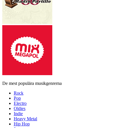
De mest populära musikgenrerna
Rock
Pop
Electro
Oldies
Indie
Heavy Metal
Hip Hop