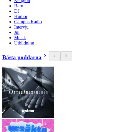
Religion
Barn
DJ
Humor
Campus Radio
Intervju
Jul
Musik
Utbildning
Bästa poddarna