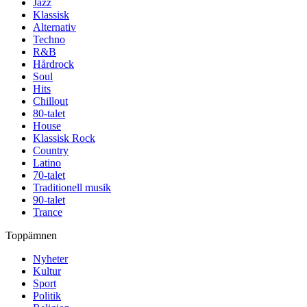
Jazz
Klassisk
Alternativ
Techno
R&B
Hårdrock
Soul
Hits
Chillout
80-talet
House
Klassisk Rock
Country
Latino
70-talet
Traditionell musik
90-talet
Trance
Toppämnen
Nyheter
Kultur
Sport
Politik