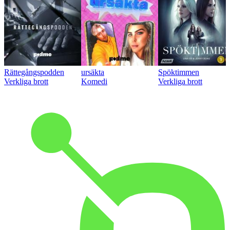
Rättegångspodden
ursäkta
Spöktimmen
Verkliga brott
Komedi
Verkliga brott